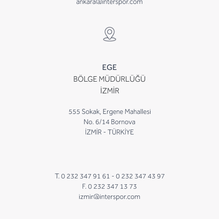
ankara@interspor.com
EGE
BÖLGE MÜDÜRLÜĞÜ
İZMİR
555 Sokak, Ergene Mahallesi
No. 6/14 Bornova
İZMİR - TÜRKİYE
T. 0 232 347 91 61 -
0 232 347 43 97
F. 0 232 347 13 73
izmir@interspor.com