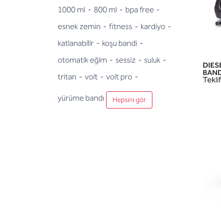
1000 ml
-
800 ml
-
bpa free
-
esnek zemin
-
fitness
-
kardiyo
-
katlanabi̇li̇r
-
koşu bandi
-
otomati̇k eği̇m
-
sessiz
-
suluk
-
DIES
BANDI
tritan
-
voi̇t
-
voi̇t pro
-
Teklif
yürüme bandı
Hepsini gör