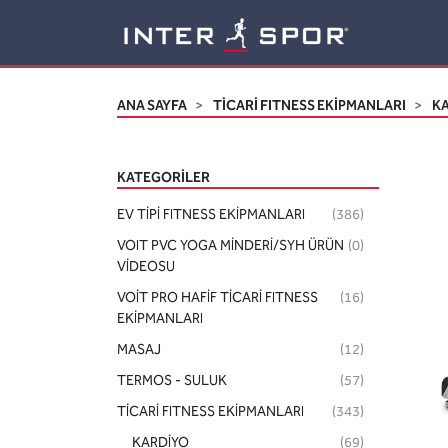
Logo
ANA SAYFA
TİCARİ FITNESS EKİPMANLARI
K
KATEGORILER
EV TİPİ FITNESS EKİPMANLARI
(386)
VOIT PVC YOGA MİNDERİ/SYH ÜRÜN
(0)
VİDEOSU
VOİT PRO HAFİF TİCARİ FITNESS
(16)
EKİPMANLARI
MASAJ
(12)
TERMOS - SULUK
(57)
TİCARİ FITNESS EKİPMANLARI
(343)
KARDİYO
(69)