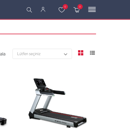
0
0
viewmode grid
viewmode l
rala