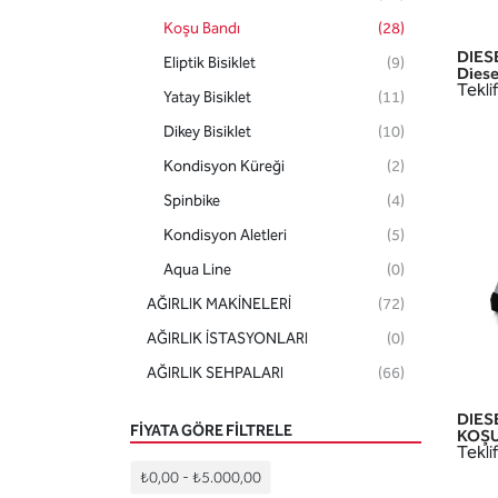
Koşu Bandı
(28)
DIES
Eliptik Bisiklet
(9)
Diese
Teklif
Yatay Bisiklet
(11)
Dikey Bisiklet
(10)
Kondisyon Küreği
(2)
Spinbike
(4)
Kondisyon Aletleri
(5)
Aqua Line
(0)
AĞIRLIK MAKİNELERİ
(72)
AĞIRLIK İSTASYONLARI
(0)
AĞIRLIK SEHPALARI
(66)
AKSESUARLAR
(136)
DIES
FIYATA GÖRE FILTRELE
KOŞU
Teklif
₺0,00
-
₺5.000,00