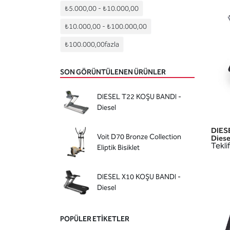
₺5.000,00
-
₺10.000,00
₺10.000,00
-
₺100.000,00
₺100.000,00
fazla
SON GÖRÜNTÜLENEN ÜRÜNLER
DIESEL T22 KOŞU BANDI -
Diesel
DIES
Voit D70 Bronze Collection
Diese
Teklif
Eliptik Bisiklet
DIESEL X10 KOŞU BANDI -
Diesel
POPÜLER ETIKETLER