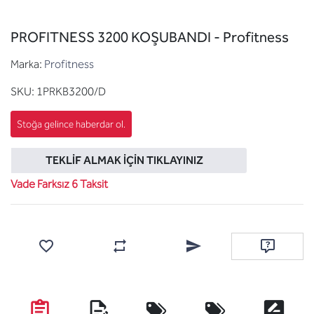
PROFITNESS 3200 KOŞUBANDI - Profitness
Marka:
Profitness
SKU:
1PRKB3200/D
TEKLIF ALMAK İÇIN TIKLAYINIZ
Vade Farksız 6 Taksit
Favorilere ekle
Karşılaştırma listesine ekle
Arkadaşına e-posta ile gönde
Soru sor