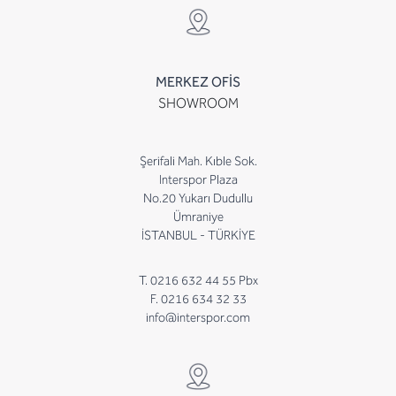
MERKEZ OFİS
SHOWROOM
Şerifali Mah. Kıble Sok.
Interspor Plaza
No.20 Yukarı Dudullu
Ümraniye
İSTANBUL - TÜRKİYE
T. 0216 632 44 55 Pbx
F. 0216 634 32 33
info@interspor.com