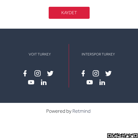
KAYDET
VOIT TURKEY
INTERSPOR TURKEY
Facebook
instagram
twitter
Facebook
instagram
twitter
youtube
linkedin
youtube
linkedin
Powered by
Retmind