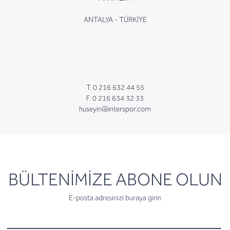
ANTALYA - TÜRKİYE
T. 0 216 632 44 55
F. 0 216 634 32 33
huseyin@interspor.com
newsletter
BÜLTENİMİZE ABONE OLUN
E-posta adresinizi buraya girin