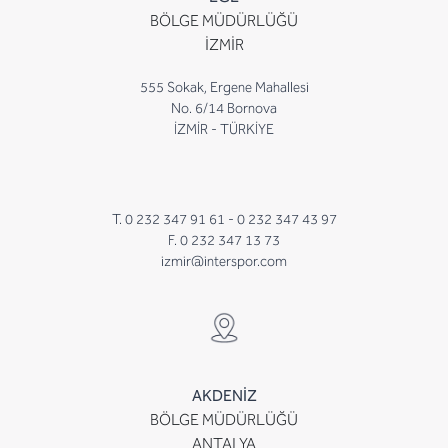
BÖLGE MÜDÜRLÜĞÜ
İZMİR
555 Sokak, Ergene Mahallesi
No. 6/14 Bornova
İZMİR - TÜRKİYE
T. 0 232 347 91 61 -
0 232 347 43 97
F. 0 232 347 13 73
izmir@interspor.com
AKDENİZ
BÖLGE MÜDÜRLÜĞÜ
ANTALYA