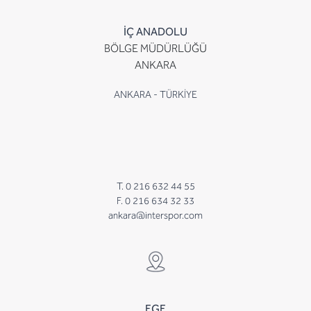
İÇ ANADOLU
BÖLGE MÜDÜRLÜĞÜ
ANKARA
ANKARA - TÜRKİYE
T. 0 216 632 44 55
F. 0 216 634 32 33
ankara@interspor.com
EGE