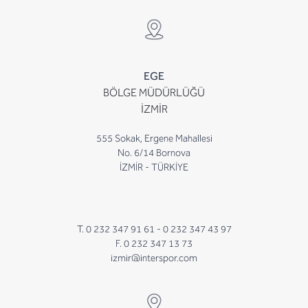
EGE
BÖLGE MÜDÜRLÜĞÜ
İZMİR
555 Sokak, Ergene Mahallesi
No. 6/14 Bornova
İZMİR - TÜRKİYE
T. 0 232 347 91 61 -
0 232 347 43 97
F. 0 232 347 13 73
izmir@interspor.com