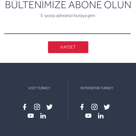
newsletter
BÜLTENİMİZE ABONE OLUN
E-posta adresinizi buraya girin
KAYDET
VOIT TURKEY
INTERSPOR TURKEY
Facebook
instagram
twitter
Facebook
instagram
twitter
youtube
linkedin
youtube
linkedin