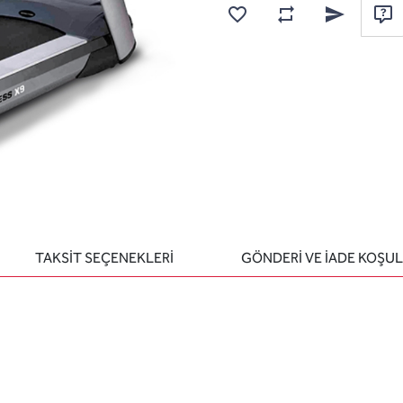
Karşılaştırma listesine
Favorilere ekle
Arkadaşına e
Sor
TAKSİT SEÇENEKLERİ
GÖNDERİ VE İADE KOŞUL