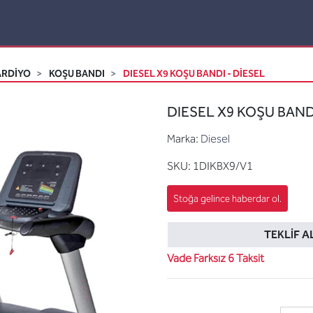
ARDİYO
KOŞU BANDI
DIESEL X9 KOŞU BANDI - DIESEL
DIESEL X9 KOŞU BANDI
Marka:
Diesel
SKU:
1DIKBX9/V1
TEKLIF A
Vade Farksız 6 Taksit