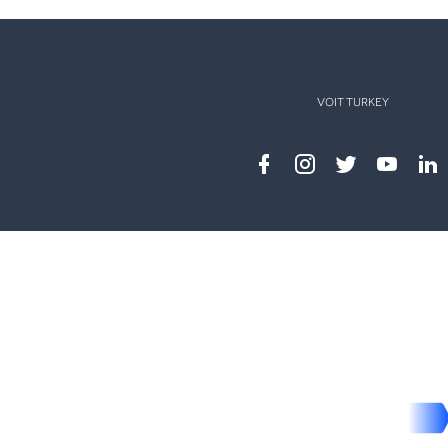
VOIT TURKEY
Facebook
instagram
twitter
youtub
lin