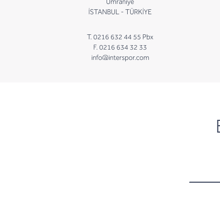
Ümraniye
İSTANBUL - TÜRKİYE
T. 0216 632 44 55 Pbx
F. 0216 634 32 33
info@interspor.com