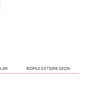
 ekle
-posta ile gönder
u sor
LARI
BIZIMLE ILETIŞIME GEÇIN