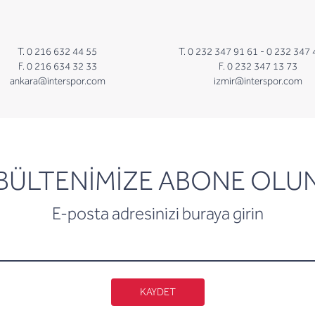
T. 0 216 632 44 55
T. 0 232 347 91 61 -
0 232 347 
F. 0 216 634 32 33
F. 0 232 347 13 73
ankara@interspor.com
izmir@interspor.com
newsletter
BÜLTENİMİZE ABONE OLU
E-posta adresinizi buraya girin
KAYDET