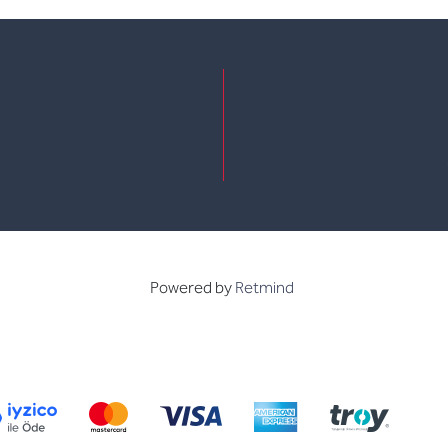
e
kedin
Powered by
Retmind