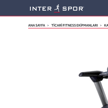
Logo
ANA SAYFA
TİCARİ FITNESS EKİPMANLARI
K