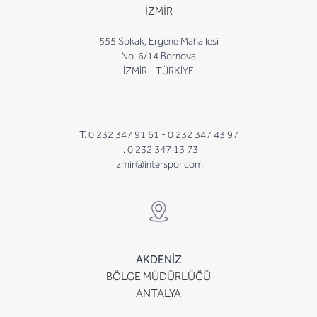
İZMİR
555 Sokak, Ergene Mahallesi
No. 6/14 Bornova
İZMİR - TÜRKİYE
T. 0 232 347 91 61 -
0 232 347 43 97
F. 0 232 347 13 73
izmir@interspor.com
AKDENİZ
BÖLGE MÜDÜRLÜĞÜ
ANTALYA