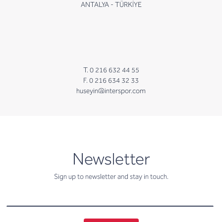
ANTALYA - TÜRKİYE
T. 0 216 632 44 55
F. 0 216 634 32 33
huseyin@interspor.com
newsletter
Newsletter
Sign up to newsletter and stay in touch.