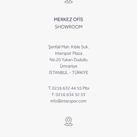
MERKEZ OFİS
SHOWROOM
Şerifali Mah. Kıble Sok.
Interspor Plaza
No.20 Yukarı Dudullu
Ümraniye
İSTANBUL - TÜRKİYE
T. 0216 632 44 55 Pbx
F. 0216 634 32 33
info@interspor.com