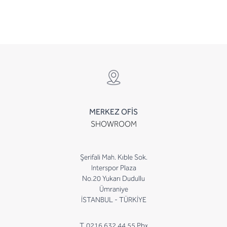
MERKEZ OFİS
SHOWROOM
Şerifali Mah. Kıble Sok.
Interspor Plaza
No.20 Yukarı Dudullu
Ümraniye
İSTANBUL - TÜRKİYE
T. 0216 632 44 55 Pbx