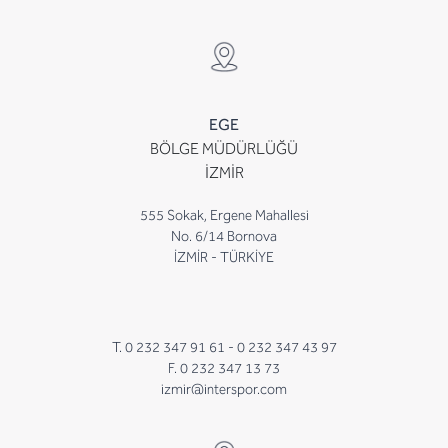
EGE
BÖLGE MÜDÜRLÜĞÜ
İZMİR
555 Sokak, Ergene Mahallesi
No. 6/14 Bornova
İZMİR - TÜRKİYE
T. 0 232 347 91 61 -
0 232 347 43 97
F. 0 232 347 13 73
izmir@interspor.com