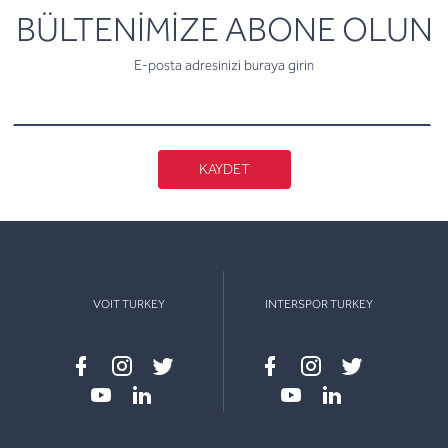
newsletter
BÜLTENİMİZE ABONE OLUN
E-posta adresinizi buraya girin
KAYDET
VOIT TURKEY
INTERSPOR TURKEY
Facebook
instagram
twitter
Facebook
instagram
twitter
youtube
linkedin
youtube
linkedin