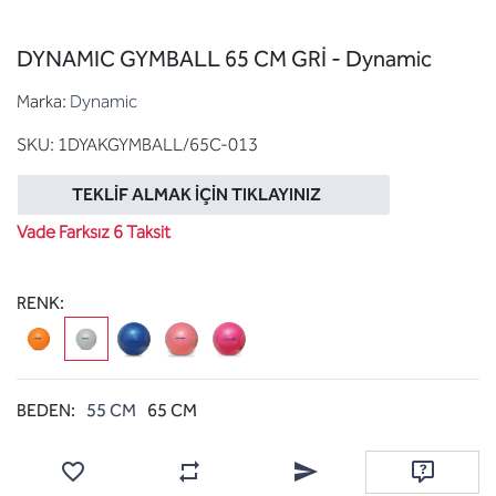
DYNAMIC GYMBALL 65 CM GRİ - Dynamic
Marka:
Dynamic
SKU:
1DYAKGYMBALL/65C-013
TEKLIF ALMAK İÇIN TIKLAYINIZ
Vade Farksız 6 Taksit
RENK:
BEDEN:
55 CM
65 CM
Favorilere ekle
Karşılaştırma listesine ekle
Arkadaşına e-posta ile gönde
Soru sor