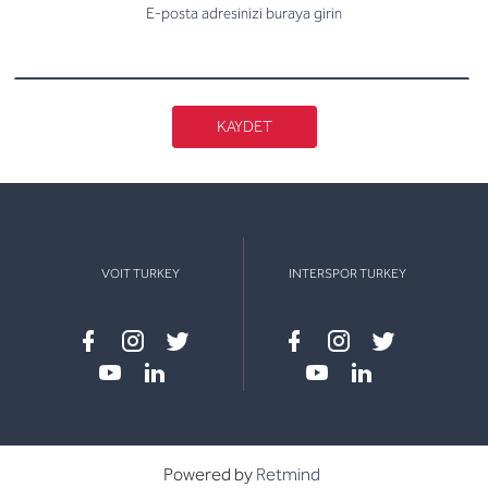
E-posta adresinizi buraya girin
KAYDET
VOIT TURKEY
INTERSPOR TURKEY
Facebook
instagram
twitter
Facebook
instagram
twitter
youtube
linkedin
youtube
linkedin
Powered by
Retmind