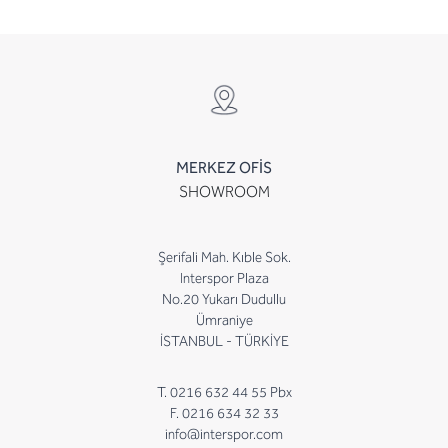
MERKEZ OFİS
SHOWROOM
Şerifali Mah. Kıble Sok.
Interspor Plaza
No.20 Yukarı Dudullu
Ümraniye
İSTANBUL - TÜRKİYE
T. 0216 632 44 55 Pbx
F. 0216 634 32 33
info@interspor.com