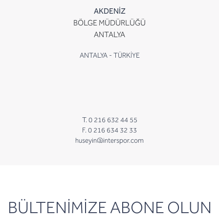
AKDENİZ
BÖLGE MÜDÜRLÜĞÜ
ANTALYA
ANTALYA - TÜRKİYE
T. 0 216 632 44 55
F. 0 216 634 32 33
huseyin@interspor.com
newsletter
BÜLTENİMİZE ABONE OLUN