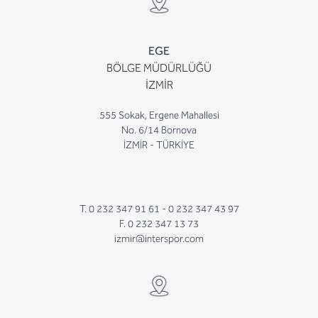
EGE
BÖLGE MÜDÜRLÜĞÜ
İZMİR
555 Sokak, Ergene Mahallesi
No. 6/14 Bornova
İZMİR - TÜRKİYE
T. 0 232 347 91 61 -
0 232 347 43 97
F. 0 232 347 13 73
izmir@interspor.com