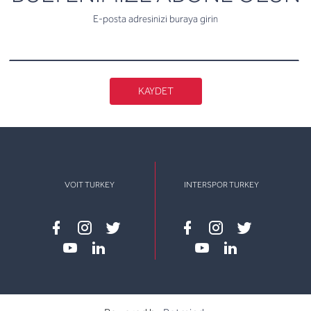
E-posta adresinizi buraya girin
KAYDET
VOIT TURKEY
INTERSPOR TURKEY
Facebook
instagram
twitter
Facebook
instagram
twitter
youtube
linkedin
youtube
linkedin