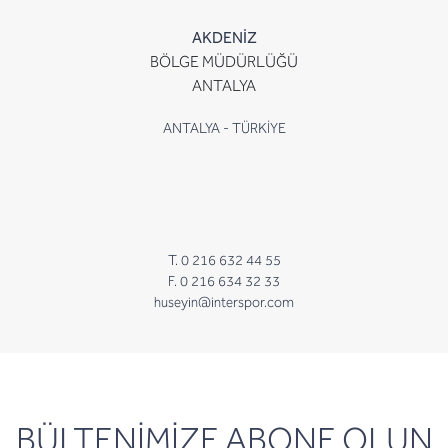
AKDENİZ
BÖLGE MÜDÜRLÜĞÜ
ANTALYA
ANTALYA - TÜRKİYE
T. 0 216 632 44 55
F. 0 216 634 32 33
huseyin@interspor.com
newsletter
BÜLTENİMİZE ABONE OLUN