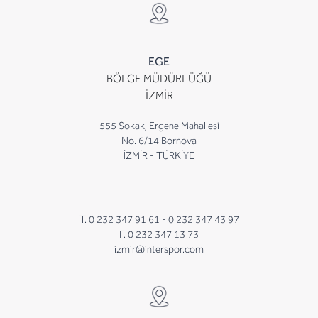
EGE
BÖLGE MÜDÜRLÜĞÜ
İZMİR
555 Sokak, Ergene Mahallesi
No. 6/14 Bornova
İZMİR - TÜRKİYE
T. 0 232 347 91 61 -
0 232 347 43 97
F. 0 232 347 13 73
izmir@interspor.com