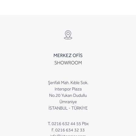
MERKEZ OFİS
SHOWROOM
Şerifali Mah. Kıble Sok.
Interspor Plaza
No.20 Yukarı Dudullu
Ümraniye
İSTANBUL - TÜRKİYE
T. 0216 632 44 55 Pbx
F. 0216 634 32 33