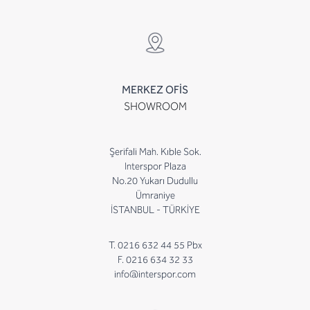
MERKEZ OFİS
SHOWROOM
Şerifali Mah. Kıble Sok.
Interspor Plaza
No.20 Yukarı Dudullu
Ümraniye
İSTANBUL - TÜRKİYE
T. 0216 632 44 55 Pbx
F. 0216 634 32 33
info@interspor.com