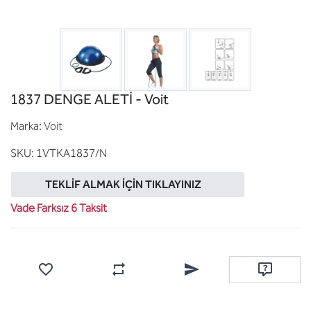
1837 DENGE ALETİ - Voit
Marka:
Voit
SKU:
1VTKA1837/N
TEKLIF ALMAK İÇIN TIKLAYINIZ
Vade Farksız 6 Taksit
Favorilere ekle
Karşılaştırma listesine ekle
Arkadaşına e-posta ile gönde
Soru sor