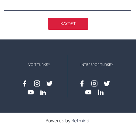
KAYDET
VOIT TURKEY
INTERSPOR TURKEY
Facebook
instagram
twitter
Facebook
instagram
twitter
youtube
linkedin
youtube
linkedin
Powered by
Retmind