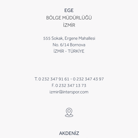
EGE
BÖLGE MÜDÜRLÜĞÜ
İZMİR
555 Sokak, Ergene Mahallesi
No. 6/14 Bornova
İZMİR - TÜRKİYE
T. 0 232 347 91 61 -
0 232 347 43 97
F. 0 232 347 13 73
izmir@interspor.com
AKDENİZ