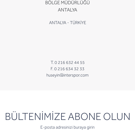
BÖLGE MÜDÜRLÜĞÜ
ANTALYA
ANTALYA - TÜRKİYE
T. 0 216 632 44 55
F. 0 216 634 32 33
huseyin@interspor.com
newsletter
BÜLTENİMİZE ABONE OLUN
E-posta adresinizi buraya girin