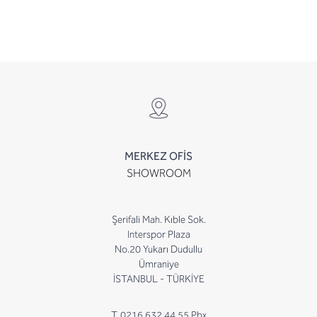
MERKEZ OFİS
SHOWROOM
Şerifali Mah. Kıble Sok.
Interspor Plaza
No.20 Yukarı Dudullu
Ümraniye
İSTANBUL - TÜRKİYE
T. 0216 632 44 55 Pbx