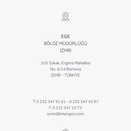
EGE
BÖLGE MÜDÜRLÜĞÜ
İZMİR
555 Sokak, Ergene Mahallesi
No. 6/14 Bornova
İZMİR - TÜRKİYE
T. 0 232 347 91 61 -
0 232 347 43 97
F. 0 232 347 13 73
izmir@interspor.com