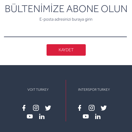
newsletter
BÜLTENİMİZE ABONE OLUN
E-posta adresinizi buraya girin
KAYDET
VOIT TURKEY
INTERSPOR TURKEY
Facebook
instagram
twitter
Facebook
instagram
twitter
youtube
linkedin
youtube
linkedin