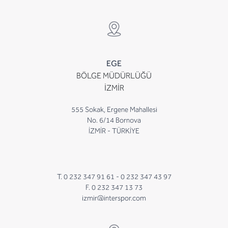
EGE
BÖLGE MÜDÜRLÜĞÜ
İZMİR
555 Sokak, Ergene Mahallesi
No. 6/14 Bornova
İZMİR - TÜRKİYE
T. 0 232 347 91 61 -
0 232 347 43 97
F. 0 232 347 13 73
izmir@interspor.com