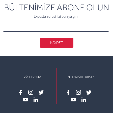
newsletter
BÜLTENİMİZE ABONE OLUN
E-posta adresinizi buraya girin
KAYDET
VOIT TURKEY
INTERSPOR TURKEY
Facebook
instagram
twitter
Facebook
instagram
twitter
youtube
linkedin
youtube
linkedin