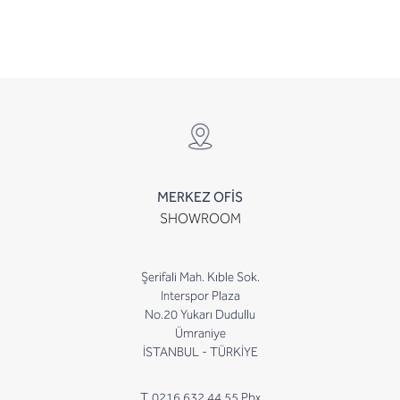
MERKEZ OFİS
SHOWROOM
Şerifali Mah. Kıble Sok.
Interspor Plaza
No.20 Yukarı Dudullu
Ümraniye
İSTANBUL - TÜRKİYE
T. 0216 632 44 55 Pbx