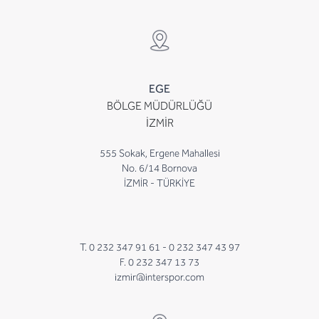
EGE
BÖLGE MÜDÜRLÜĞÜ
İZMİR
555 Sokak, Ergene Mahallesi
No. 6/14 Bornova
İZMİR - TÜRKİYE
T. 0 232 347 91 61 -
0 232 347 43 97
F. 0 232 347 13 73
izmir@interspor.com