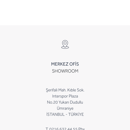
MERKEZ OFİS
SHOWROOM
Şerifali Mah. Kıble Sok.
Interspor Plaza
No.20 Yukarı Dudullu
Ümraniye
İSTANBUL - TÜRKİYE
T. 0216 632 44 55 Pbx