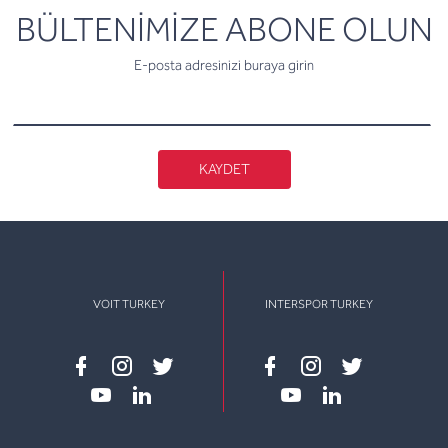
newsletter
BÜLTENİMİZE ABONE OLUN
E-posta adresinizi buraya girin
KAYDET
VOIT TURKEY
INTERSPOR TURKEY
Facebook
instagram
twitter
Facebook
instagram
twitter
youtube
linkedin
youtube
linkedin