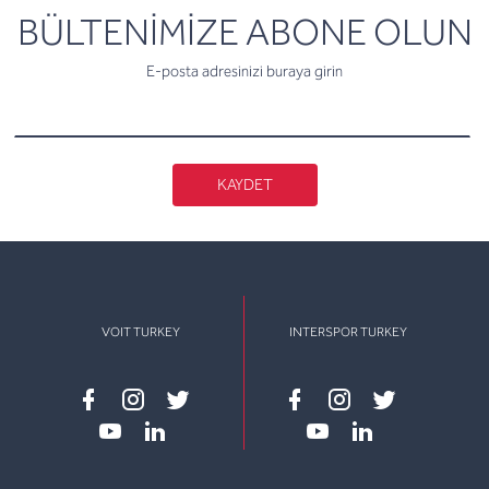
newsletter
BÜLTENİMİZE ABONE OLUN
E-posta adresinizi buraya girin
KAYDET
VOIT TURKEY
INTERSPOR TURKEY
Facebook
instagram
twitter
Facebook
instagram
twitter
youtube
linkedin
youtube
linkedin