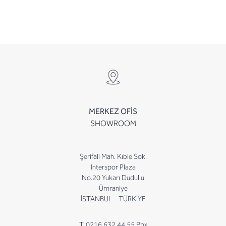
MERKEZ OFİS
SHOWROOM
Şerifali Mah. Kıble Sok.
Interspor Plaza
No.20 Yukarı Dudullu
Ümraniye
İSTANBUL - TÜRKİYE
T. 0216 632 44 55 Pbx