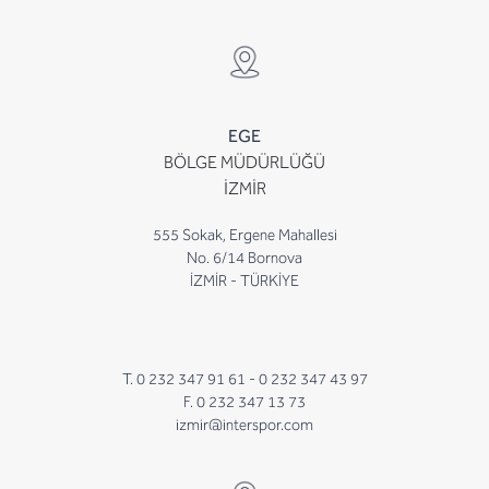
EGE
BÖLGE MÜDÜRLÜĞÜ
İZMİR
555 Sokak, Ergene Mahallesi
No. 6/14 Bornova
İZMİR - TÜRKİYE
T. 0 232 347 91 61 -
0 232 347 43 97
F. 0 232 347 13 73
izmir@interspor.com