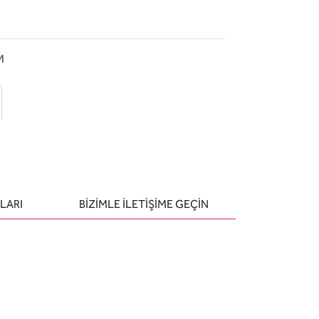
M
 ekle
-posta ile gönder
u sor
LARI
BIZIMLE ILETIŞIME GEÇIN