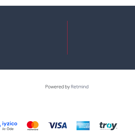
e
kedin
Powered by
Retmind