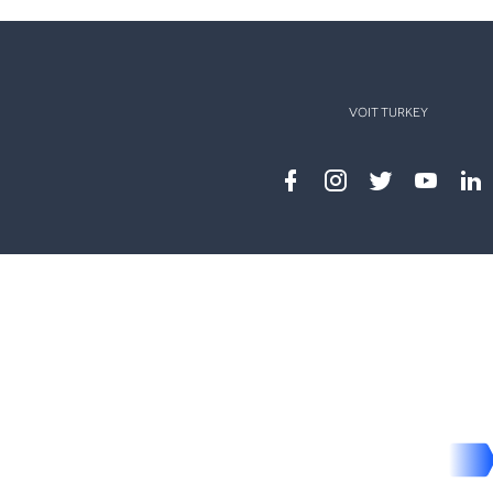
VOIT TURKEY
Facebook
instagram
twitter
youtub
lin