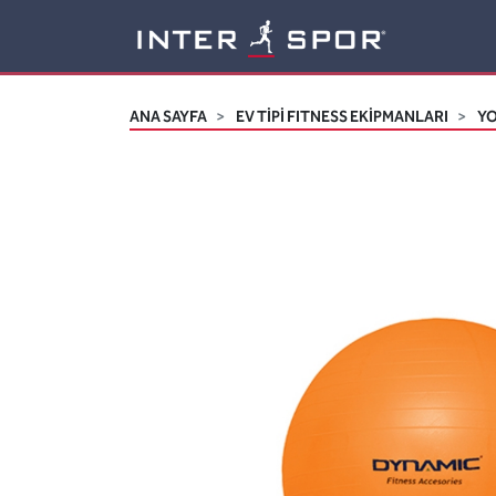
Logo
ANA SAYFA
EV TİPİ FITNESS EKİPMANLARI
YO