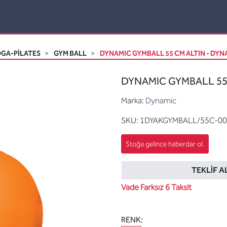
GA-PİLATES
GYM BALL
DYNAMIC GYMBALL 55 CM ALTIN - DYN
DYNAMIC GYMBALL 55 
Marka:
Dynamic
SKU:
1DYAKGYMBALL/55C-00
TEKLIF A
Vade Farksız 6 Taksit
RENK: