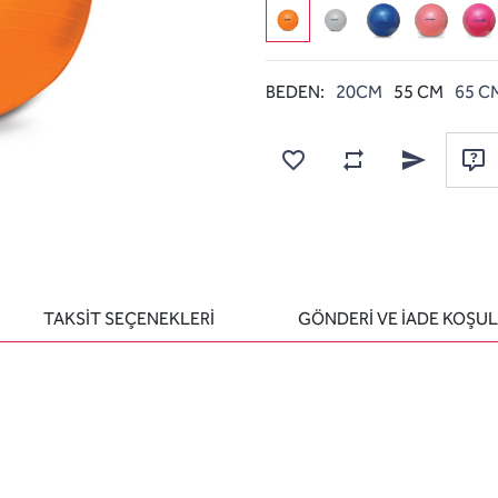
BEDEN:
20CM
55 CM
65 C
Karşılaştırma listesine
Favorilere ekle
Arkadaşına e
Sor
TAKSİT SEÇENEKLERİ
GÖNDERİ VE İADE KOŞUL