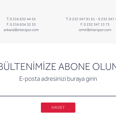
T. 0 216 632 44 55
T. 0 232 347 91 61 -
0 232 347 
F. 0 216 634 32 33
F. 0 232 347 13 73
ankara@interspor.com
izmir@interspor.com
newsletter
BÜLTENİMİZE ABONE OLU
E-posta adresinizi buraya girin
KAYDET