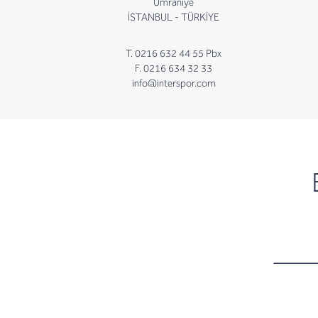
Ümraniye
İSTANBUL - TÜRKİYE
T. 0216 632 44 55 Pbx
F. 0216 634 32 33
info@interspor.com