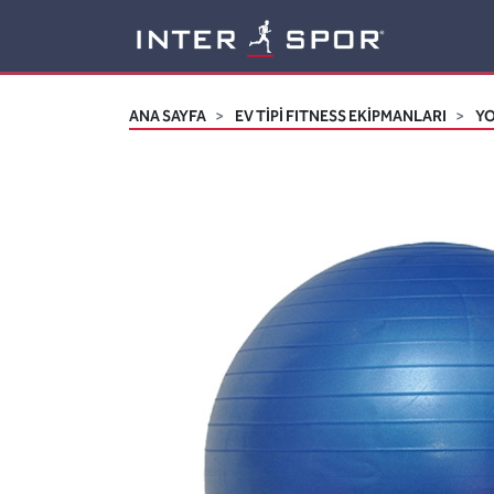
Logo
ANA SAYFA
EV TİPİ FITNESS EKİPMANLARI
YO