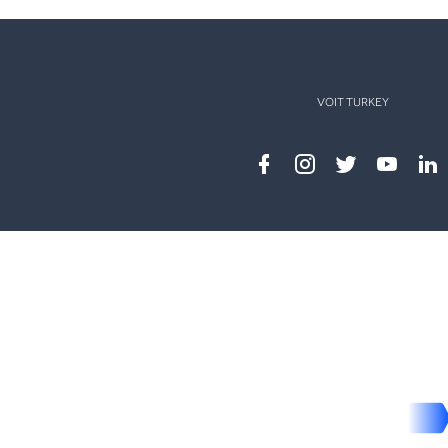
VOIT TURKEY
Facebook
instagram
twitter
youtub
lin