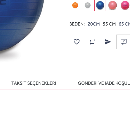
BEDEN:
20CM
55 CM
65 C
Karşılaştırma listesine
Favorilere ekle
Arkadaşına e
Sor
TAKSİT SEÇENEKLERİ
GÖNDERİ VE İADE KOŞUL