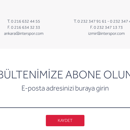
T. 0 216 632 44 55
T. 0 232 347 91 61 -
0 232 347 
F. 0 216 634 32 33
F. 0 232 347 13 73
ankara@interspor.com
izmir@interspor.com
newsletter
BÜLTENİMİZE ABONE OLU
E-posta adresinizi buraya girin
KAYDET