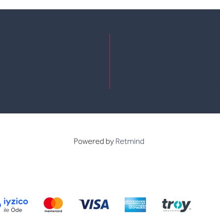
e
kedin
Powered by
Retmind