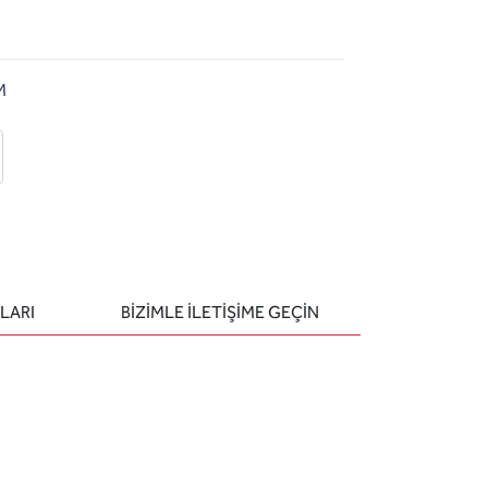
M
 ekle
-posta ile gönder
u sor
LARI
BIZIMLE ILETIŞIME GEÇIN