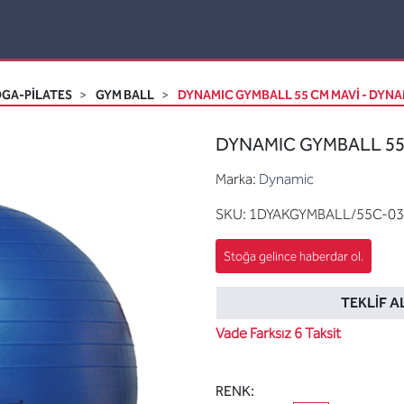
GA-PİLATES
GYM BALL
DYNAMIC GYMBALL 55 CM MAVİ - DYN
DYNAMIC GYMBALL 55 
Marka:
Dynamic
SKU:
1DYAKGYMBALL/55C-03
TEKLIF A
Vade Farksız 6 Taksit
RENK: