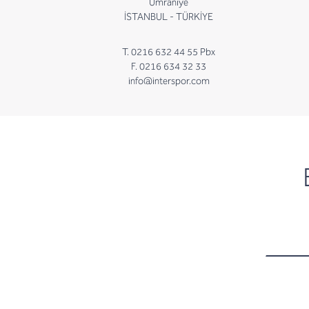
Ümraniye
İSTANBUL - TÜRKİYE
T. 0216 632 44 55 Pbx
F. 0216 634 32 33
info@interspor.com