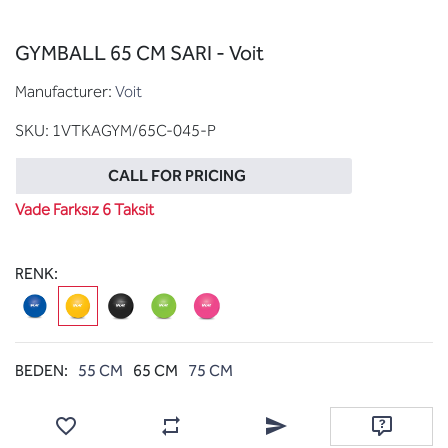
GYMBALL 65 CM SARI - Voit
Manufacturer:
Voit
SKU:
1VTKAGYM/65C-045-P
CALL FOR PRICING
Vade Farksız 6 Taksit
RENK:
BEDEN:
55 CM
65 CM
75 CM
Add to wishlist
Add to compare list
Email a friend
Ask questi