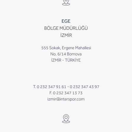
EGE
BÖLGE MÜDÜRLÜĞÜ
İZMİR
555 Sokak, Ergene Mahallesi
No. 6/14 Bornova
İZMİR - TÜRKİYE
T. 0 232 347 91 61 -
0 232 347 43 97
F. 0 232 347 13 73
izmir@interspor.com