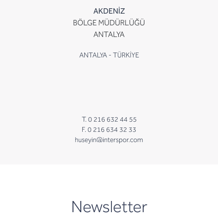
AKDENİZ
BÖLGE MÜDÜRLÜĞÜ
ANTALYA
ANTALYA - TÜRKİYE
T. 0 216 632 44 55
F. 0 216 634 32 33
huseyin@interspor.com
newsletter
Newsletter