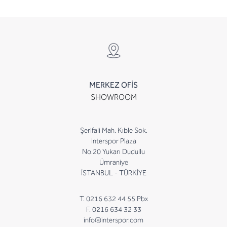
MERKEZ OFİS
SHOWROOM
Şerifali Mah. Kıble Sok.
Interspor Plaza
No.20 Yukarı Dudullu
Ümraniye
İSTANBUL - TÜRKİYE
T. 0216 632 44 55 Pbx
F. 0216 634 32 33
info@interspor.com