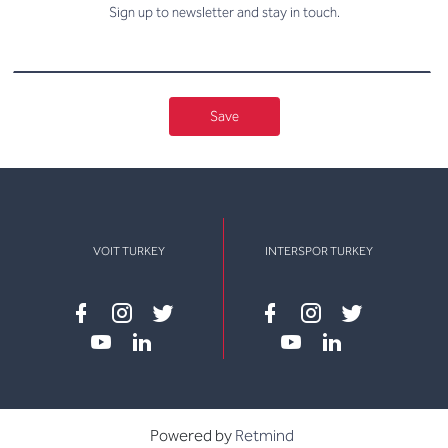
Sign up to newsletter and stay in touch.
Save
VOIT TURKEY
INTERSPOR TURKEY
Facebook
instagram
twitter
Facebook
instagram
twitter
youtube
linkedin
youtube
linkedin
Powered by
Retmind