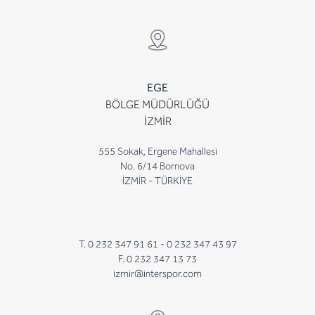
EGE
BÖLGE MÜDÜRLÜĞÜ
İZMİR
555 Sokak, Ergene Mahallesi
No. 6/14 Bornova
İZMİR - TÜRKİYE
T. 0 232 347 91 61 -
0 232 347 43 97
F. 0 232 347 13 73
izmir@interspor.com