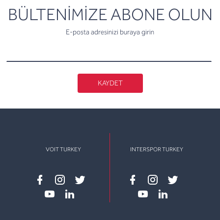
newsletter
BÜLTENİMİZE ABONE OLUN
E-posta adresinizi buraya girin
KAYDET
VOIT TURKEY
INTERSPOR TURKEY
Facebook
instagram
twitter
Facebook
instagram
twitter
youtube
linkedin
youtube
linkedin