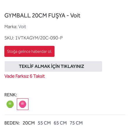
GYMBALL 20CM FUŞYA - Voit
Marka:
Voit
SKU:
1VTKAGYM/20C-090-P
TEKLIF ALMAK İÇIN TIKLAYINIZ
Vade Farksız 6 Taksit
RENK:
BEDEN:
20CM
55 CM
65 CM
75 CM