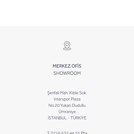
MERKEZ OFİS
SHOWROOM
Şerifali Mah. Kıble Sok.
Interspor Plaza
No.20 Yukarı Dudullu
Ümraniye
İSTANBUL - TÜRKİYE
T. 0216 632 44 55 Pbx