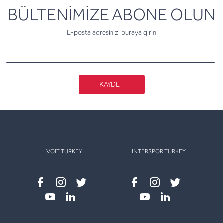
newsletter
BÜLTENİMİZE ABONE OLUN
E-posta adresinizi buraya girin
KAYDET
VOIT TURKEY
INTERSPOR TURKEY
Facebook
instagram
twitter
Facebook
instagram
twitter
youtube
linkedin
youtube
linkedin