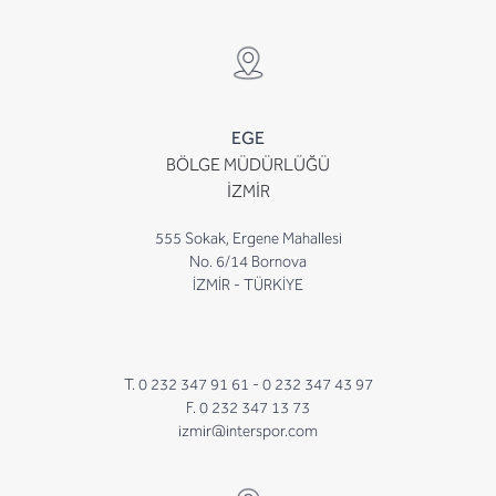
EGE
BÖLGE MÜDÜRLÜĞÜ
İZMİR
555 Sokak, Ergene Mahallesi
No. 6/14 Bornova
İZMİR - TÜRKİYE
T. 0 232 347 91 61 -
0 232 347 43 97
F. 0 232 347 13 73
izmir@interspor.com