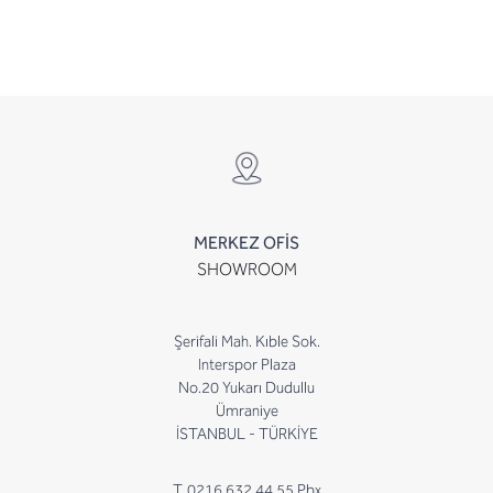
MERKEZ OFİS
SHOWROOM
Şerifali Mah. Kıble Sok.
Interspor Plaza
No.20 Yukarı Dudullu
Ümraniye
İSTANBUL - TÜRKİYE
T. 0216 632 44 55 Pbx