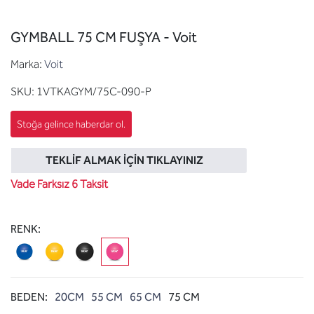
GYMBALL 75 CM FUŞYA - Voit
Marka:
Voit
SKU:
1VTKAGYM/75C-090-P
TEKLIF ALMAK İÇIN TIKLAYINIZ
Vade Farksız 6 Taksit
RENK:
BEDEN:
20CM
55 CM
65 CM
75 CM