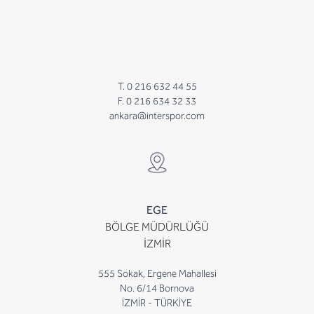
T. 0 216 632 44 55
F. 0 216 634 32 33
ankara@interspor.com
EGE
BÖLGE MÜDÜRLÜĞÜ
İZMİR
555 Sokak, Ergene Mahallesi
No. 6/14 Bornova
İZMİR - TÜRKİYE