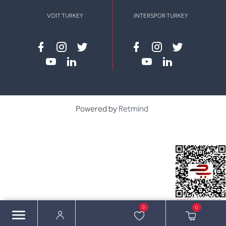
VOIT TURKEY
INTERSPOR TURKEY
Facebook
instagram
twitter
Facebook
instagram
twitter
youtube
linkedin
youtube
linkedin
Powered by
Retmind
0
0