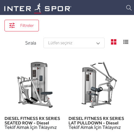
Logo
Filtreler
view
v
Sırala
DIESEL FITNESS RX SERIES
DIESEL FITNESS RX SERIES
SEATED ROW - Diesel
LAT PULLDOWN - Diesel
Teklif Almak İçin Tıklayınız
Teklif Almak İçin Tıklayınız