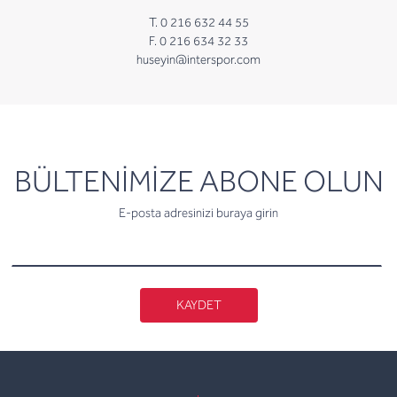
T. 0 216 632 44 55
F. 0 216 634 32 33
huseyin@interspor.com
newsletter
BÜLTENİMİZE ABONE OLUN
E-posta adresinizi buraya girin
KAYDET