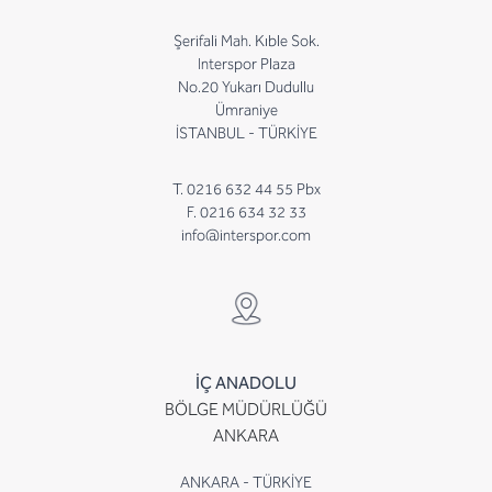
Şerifali Mah. Kıble Sok.
Interspor Plaza
No.20 Yukarı Dudullu
Ümraniye
İSTANBUL - TÜRKİYE
T. 0216 632 44 55 Pbx
F. 0216 634 32 33
info@interspor.com
İÇ ANADOLU
BÖLGE MÜDÜRLÜĞÜ
ANKARA
ANKARA - TÜRKİYE