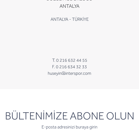
ANTALYA
ANTALYA - TÜRKİYE
T. 0 216 632 44 55
F. 0 216 634 32 33
huseyin@interspor.com
newsletter
BÜLTENİMİZE ABONE OLUN
E-posta adresinizi buraya girin