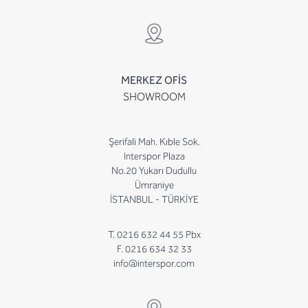
MERKEZ OFİS
SHOWROOM
Şerifali Mah. Kıble Sok.
Interspor Plaza
No.20 Yukarı Dudullu
Ümraniye
İSTANBUL - TÜRKİYE
T. 0216 632 44 55 Pbx
F. 0216 634 32 33
info@interspor.com