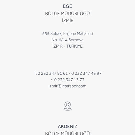
EGE
BÖLGE MÜDÜRLÜĞÜ
İZMİR
555 Sokak, Ergene Mahallesi
No. 6/14 Bornova
İZMİR - TÜRKİYE
T. 0 232 347 91 61 -
0 232 347 43 97
F. 0 232 347 13 73
izmir@interspor.com
AKDENİZ
BÖLGE MÜDÜRLÜĞÜ