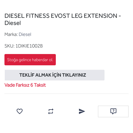
DIESEL FITNESS EVOST LEG EXTENSION -
Diesel
Marka:
Diesel
SKU:
1DIKIE1002B
TEKLIF ALMAK İÇIN TIKLAYINIZ
Vade Farksız 6 Taksit
Favorilere ekle
Karşılaştırma listesine ekle
Arkadaşına e-posta ile gönde
Soru sor