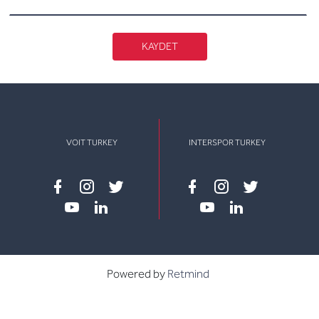
KAYDET
VOIT TURKEY
INTERSPOR TURKEY
Facebook
instagram
twitter
Facebook
instagram
twitter
youtube
linkedin
youtube
linkedin
Powered by
Retmind