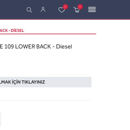
0
0
ACK - DIESEL
E 109 LOWER BACK - Diesel
LMAK İÇIN TIKLAYINIZ
 ekle
-posta ile gönder
u sor