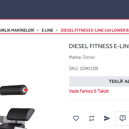
IRLIK MAKİNELERİ
E LINE
DIESEL FITNESS E-LINE 109 LOWER B
DIESEL FITNESS E-LIN
Marka:
Diesel
SKU:
1DIKI109
TEKLIF A
Vade Farksız 6 Taksit
Karşılaştırma listesine
Favorilere ekle
Arkadaşına e
Sor