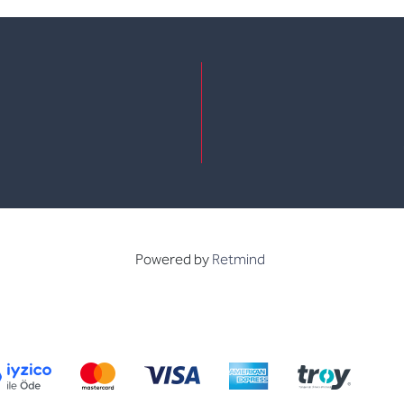
e
kedin
Powered by
Retmind