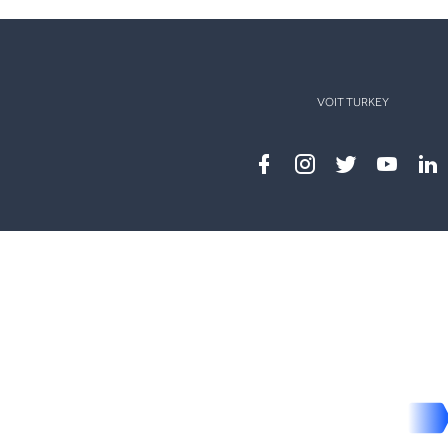
VOIT TURKEY
Facebook
instagram
twitter
youtub
lin