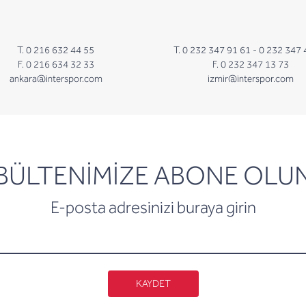
T. 0 216 632 44 55
T. 0 232 347 91 61 -
0 232 347 
F. 0 216 634 32 33
F. 0 232 347 13 73
ankara@interspor.com
izmir@interspor.com
newsletter
BÜLTENİMİZE ABONE OLU
E-posta adresinizi buraya girin
KAYDET