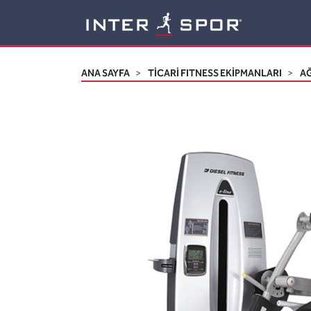
Logo
ANA SAYFA
TİCARİ FITNESS EKİPMANLARI
AĞ