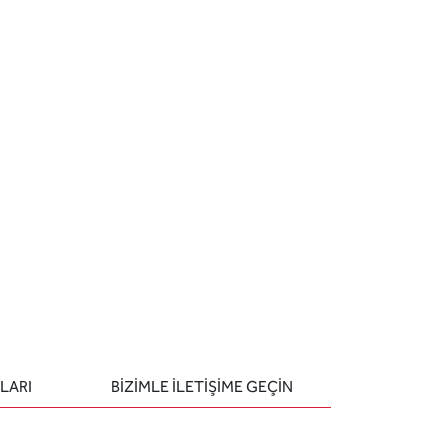
LARI
BIZIMLE ILETIŞIME GEÇIN