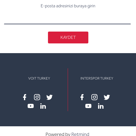
E-posta adresinizi buraya girin
KAYDET
VOIT TURKEY
INTERSPOR TURKEY
Facebook
instagram
twitter
Facebook
instagram
twitter
youtube
linkedin
youtube
linkedin
Powered by
Retmind