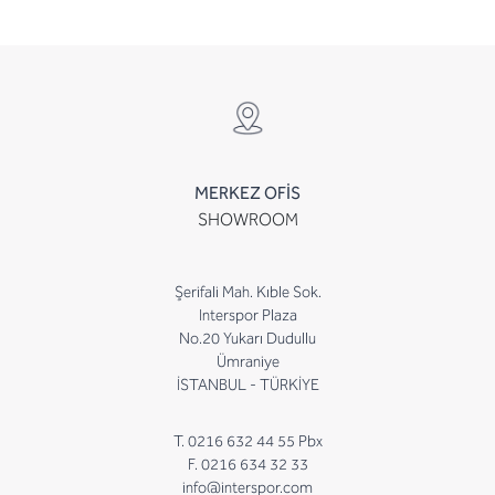
MERKEZ OFİS
SHOWROOM
Şerifali Mah. Kıble Sok.
Interspor Plaza
No.20 Yukarı Dudullu
Ümraniye
İSTANBUL - TÜRKİYE
T. 0216 632 44 55 Pbx
F. 0216 634 32 33
info@interspor.com