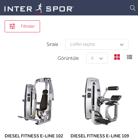
Logo
Filtreler
Sırala
view
v
Görüntüle
DIESEL FITNESS E-LINE 102
DIESEL FITNESS E-LINE 109