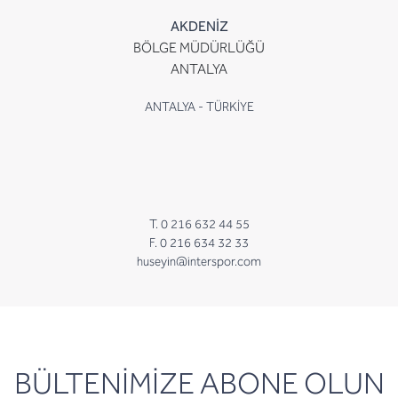
AKDENİZ
BÖLGE MÜDÜRLÜĞÜ
ANTALYA
ANTALYA - TÜRKİYE
T. 0 216 632 44 55
F. 0 216 634 32 33
huseyin@interspor.com
newsletter
BÜLTENİMİZE ABONE OLUN