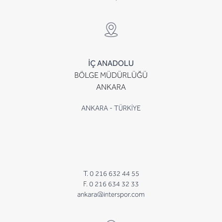
İÇ ANADOLU
BÖLGE MÜDÜRLÜĞÜ
ANKARA
ANKARA - TÜRKİYE
T. 0 216 632 44 55
F. 0 216 634 32 33
ankara@interspor.com