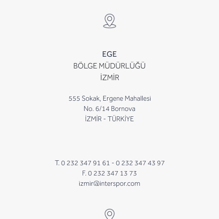
EGE
BÖLGE MÜDÜRLÜĞÜ
İZMİR
555 Sokak, Ergene Mahallesi
No. 6/14 Bornova
İZMİR - TÜRKİYE
T. 0 232 347 91 61 -
0 232 347 43 97
F. 0 232 347 13 73
izmir@interspor.com