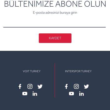
newsletter
BÜLTENİMİZE ABONE OLUN
E-posta adresinizi buraya girin
KAYDET
VOIT TURKEY
INTERSPOR TURKEY
Facebook
instagram
twitter
Facebook
instagram
twitter
youtube
linkedin
youtube
linkedin