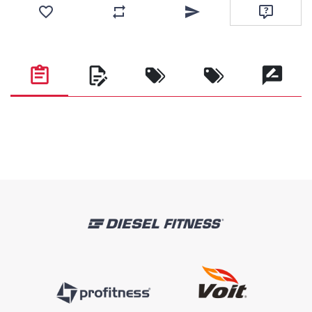
Favorilere ekle
Karşılaştırma listesine ekle
Arkadaşına e-posta ile gönde
Soru sor