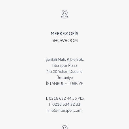
MERKEZ OFİS
SHOWROOM
Şerifali Mah. Kıble Sok.
Interspor Plaza
No.20 Yukarı Dudullu
Ümraniye
İSTANBUL - TÜRKİYE
T. 0216 632 44 55 Pbx
F. 0216 634 32 33
info@interspor.com