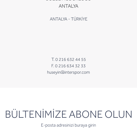
ANTALYA
ANTALYA - TÜRKİYE
T. 0 216 632 44 55
F. 0 216 634 32 33
huseyin@interspor.com
newsletter
BÜLTENİMİZE ABONE OLUN
E-posta adresinizi buraya girin