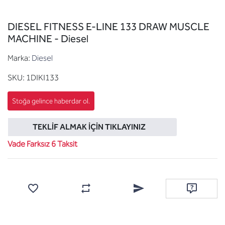
DIESEL FITNESS E-LINE 133 DRAW MUSCLE
MACHINE - Diesel
Marka:
Diesel
SKU:
1DIKI133
TEKLIF ALMAK İÇIN TIKLAYINIZ
Vade Farksız 6 Taksit
Favorilere ekle
Karşılaştırma listesine ekle
Arkadaşına e-posta ile gönde
Soru sor