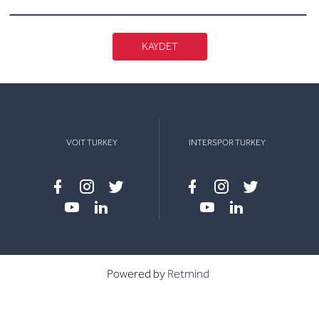
KAYDET
VOIT TURKEY
INTERSPOR TURKEY
Facebook
instagram
twitter
Facebook
instagram
twitter
youtube
linkedin
youtube
linkedin
Powered by
Retmind