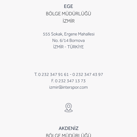
EGE
BÖLGE MÜDÜRLÜĞÜ
İZMİR
555 Sokak, Ergene Mahallesi
No. 6/14 Bornova
İZMİR - TÜRKİYE
T. 0 232 347 91 61 -
0 232 347 43 97
F. 0 232 347 13 73
izmir@interspor.com
AKDENİZ
BÖLGE MÜDÜRLÜĞÜ