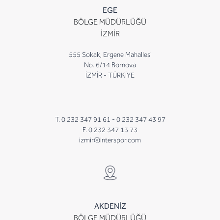
EGE
BÖLGE MÜDÜRLÜĞÜ
İZMİR
555 Sokak, Ergene Mahallesi
No. 6/14 Bornova
İZMİR - TÜRKİYE
T. 0 232 347 91 61 -
0 232 347 43 97
F. 0 232 347 13 73
izmir@interspor.com
AKDENİZ
BÖLGE MÜDÜRLÜĞÜ