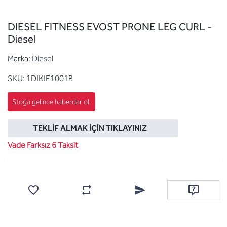
DIESEL FITNESS EVOST PRONE LEG CURL -
Diesel
Marka:
Diesel
SKU:
1DIKIE1001B
TEKLIF ALMAK İÇIN TIKLAYINIZ
Vade Farksız 6 Taksit
Favorilere ekle
Karşılaştırma listesine ekle
Arkadaşına e-posta ile gönde
Soru sor