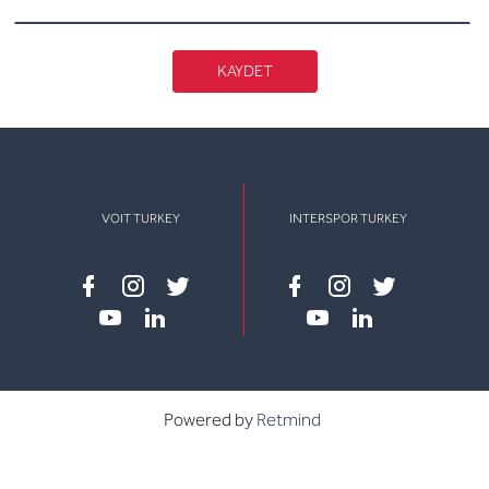
KAYDET
VOIT TURKEY
INTERSPOR TURKEY
Facebook
instagram
twitter
Facebook
instagram
twitter
youtube
linkedin
youtube
linkedin
Powered by
Retmind