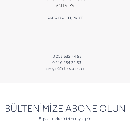
ANTALYA
ANTALYA - TÜRKİYE
T. 0 216 632 44 55
F. 0 216 634 32 33
huseyin@interspor.com
newsletter
BÜLTENİMİZE ABONE OLUN
E-posta adresinizi buraya girin