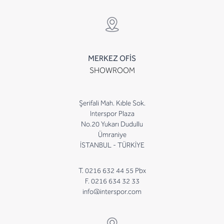
MERKEZ OFİS
SHOWROOM
Şerifali Mah. Kıble Sok.
Interspor Plaza
No.20 Yukarı Dudullu
Ümraniye
İSTANBUL - TÜRKİYE
T. 0216 632 44 55 Pbx
F. 0216 634 32 33
info@interspor.com