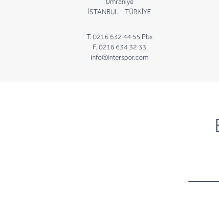
Ümraniye
İSTANBUL - TÜRKİYE
T. 0216 632 44 55 Pbx
F. 0216 634 32 33
info@interspor.com