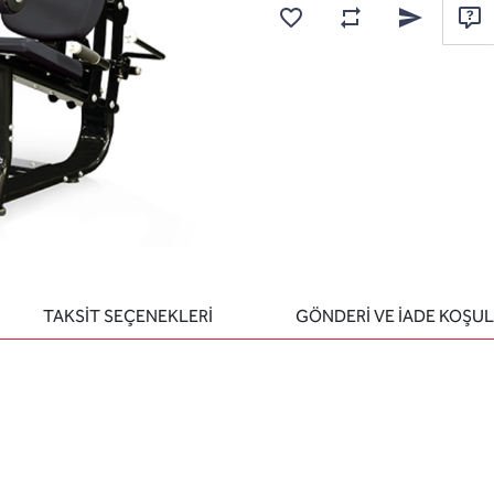
Karşılaştırma listesine
Favorilere ekle
Arkadaşına e
Sor
TAKSİT SEÇENEKLERİ
GÖNDERİ VE İADE KOŞUL