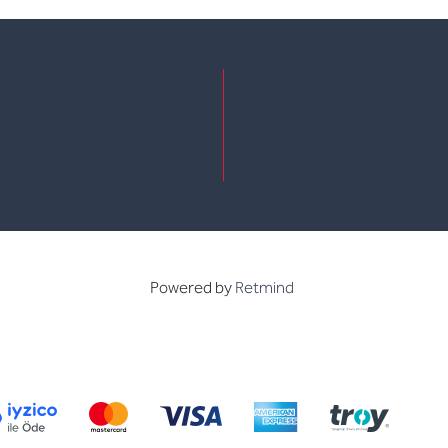
e
kedin
Powered by
Retmind