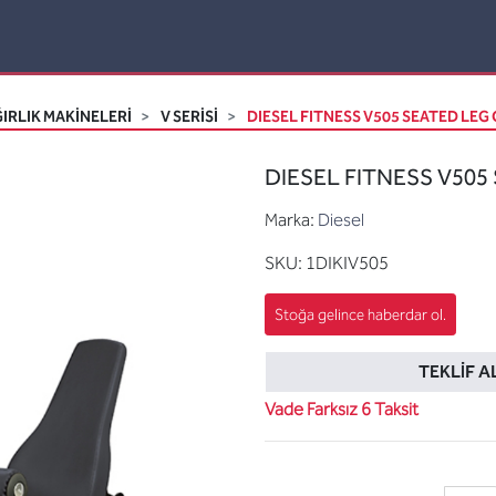
IRLIK MAKİNELERİ
V SERISI
DIESEL FITNESS V505 SEATED LEG 
DIESEL FITNESS V505 
Marka:
Diesel
SKU:
1DIKIV505
TEKLIF A
Vade Farksız 6 Taksit