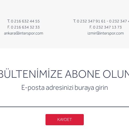
T. 0 216 632 44 55
T. 0 232 347 91 61 -
0 232 347 
F. 0 216 634 32 33
F. 0 232 347 13 73
ankara@interspor.com
izmir@interspor.com
newsletter
BÜLTENİMİZE ABONE OLU
E-posta adresinizi buraya girin
KAYDET