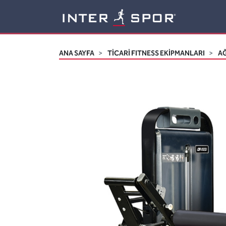
Logo
ANA SAYFA
TİCARİ FITNESS EKİPMANLARI
AĞ