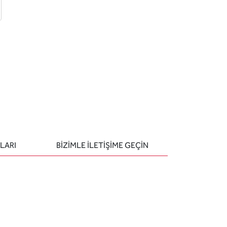
 ekle
-posta ile gönder
u sor
LARI
BIZIMLE ILETIŞIME GEÇIN