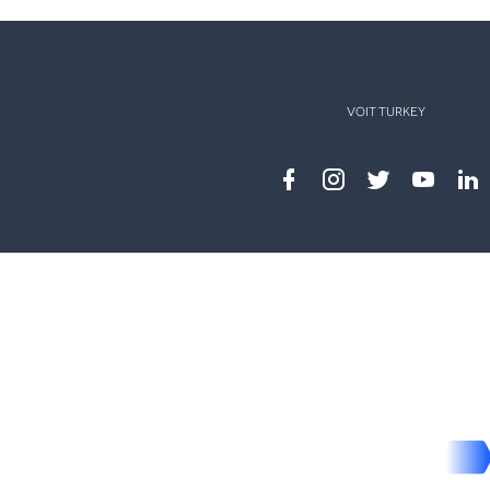
VOIT TURKEY
Facebook
instagram
twitter
youtub
lin