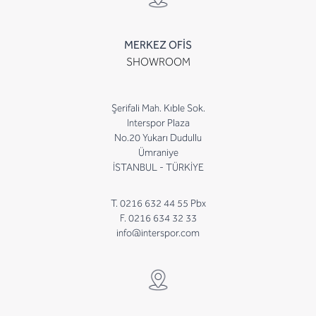
MERKEZ OFİS
SHOWROOM
Şerifali Mah. Kıble Sok.
Interspor Plaza
No.20 Yukarı Dudullu
Ümraniye
İSTANBUL - TÜRKİYE
T. 0216 632 44 55 Pbx
F. 0216 634 32 33
info@interspor.com