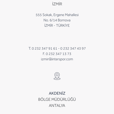
İZMİR
555 Sokak, Ergene Mahallesi
No. 6/14 Bornova
İZMİR - TÜRKİYE
T. 0 232 347 91 61 -
0 232 347 43 97
F. 0 232 347 13 73
izmir@interspor.com
AKDENİZ
BÖLGE MÜDÜRLÜĞÜ
ANTALYA