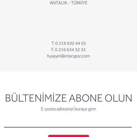
ANTALYA - TÜRKİYE
T. 0 216 632 44 55
F. 0 216 634 32 33
huseyin@interspor.com
newsletter
BÜLTENİMİZE ABONE OLUN
E-posta adresinizi buraya girin