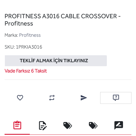
PROFITNESS A3016 CABLE CROSSOVER -
Profitness
Marka:
Profitness
SKU:
1PRKIA3016
TEKLIF ALMAK İÇIN TIKLAYINIZ
Vade Farksız 6 Taksit
Favorilere ekle
Karşılaştırma listesine ekle
Arkadaşına e-posta ile gönde
Soru sor