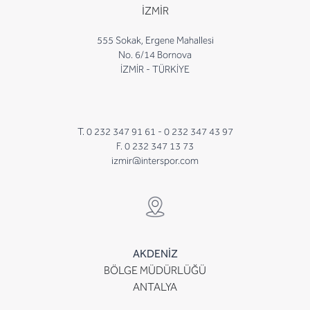
İZMİR
555 Sokak, Ergene Mahallesi
No. 6/14 Bornova
İZMİR - TÜRKİYE
T. 0 232 347 91 61 -
0 232 347 43 97
F. 0 232 347 13 73
izmir@interspor.com
AKDENİZ
BÖLGE MÜDÜRLÜĞÜ
ANTALYA