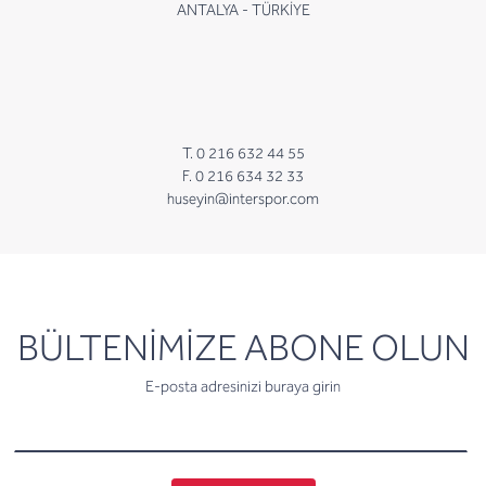
ANTALYA - TÜRKİYE
T. 0 216 632 44 55
F. 0 216 634 32 33
huseyin@interspor.com
newsletter
BÜLTENİMİZE ABONE OLUN
E-posta adresinizi buraya girin