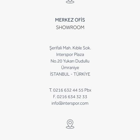
MERKEZ OFİS
SHOWROOM
Şerifali Mah. Kıble Sok.
Interspor Plaza
No.20 Yukarı Dudullu
Ümraniye
İSTANBUL - TÜRKİYE
T. 0216 632 44 55 Pbx
F. 0216 634 32 33
info@interspor.com