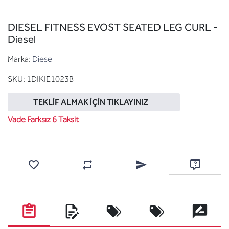
DIESEL FITNESS EVOST SEATED LEG CURL -
Diesel
Marka:
Diesel
SKU:
1DIKIE1023B
TEKLIF ALMAK İÇIN TIKLAYINIZ
Vade Farksız 6 Taksit
Favorilere ekle
Karşılaştırma listesine ekle
Arkadaşına e-posta ile gönde
Soru sor