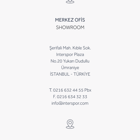
MERKEZ OFİS
SHOWROOM
Şerifali Mah. Kıble Sok.
Interspor Plaza
No.20 Yukarı Dudullu
Ümraniye
İSTANBUL - TÜRKİYE
T. 0216 632 44 55 Pbx
F. 0216 634 32 33
info@interspor.com