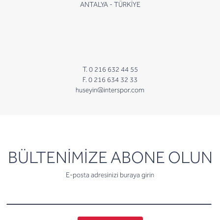
ANTALYA - TÜRKİYE
T. 0 216 632 44 55
F. 0 216 634 32 33
huseyin@interspor.com
newsletter
BÜLTENİMİZE ABONE OLUN
E-posta adresinizi buraya girin