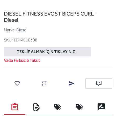
DIESEL FITNESS EVOST BICEPS CURL -
Diesel
Marka:
Diesel
SKU:
1DIKIE1030B
TEKLIF ALMAK İÇIN TIKLAYINIZ
Vade Farksız 6 Taksit
Favorilere ekle
Karşılaştırma listesine ekle
Arkadaşına e-posta ile gönde
Soru sor