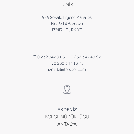
İZMİR
555 Sokak, Ergene Mahallesi
No. 6/14 Bornova
İZMİR - TÜRKİYE
T. 0 232 347 91 61 -
0 232 347 43 97
F. 0 232 347 13 73
izmir@interspor.com
AKDENİZ
BÖLGE MÜDÜRLÜĞÜ
ANTALYA