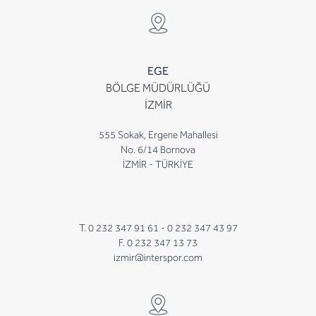
EGE
BÖLGE MÜDÜRLÜĞÜ
İZMİR
555 Sokak, Ergene Mahallesi
No. 6/14 Bornova
İZMİR - TÜRKİYE
T. 0 232 347 91 61 -
0 232 347 43 97
F. 0 232 347 13 73
izmir@interspor.com