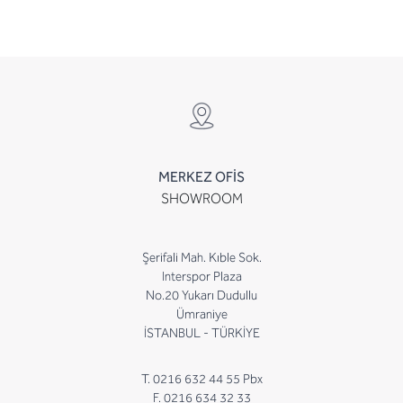
MERKEZ OFİS
SHOWROOM
Şerifali Mah. Kıble Sok.
Interspor Plaza
No.20 Yukarı Dudullu
Ümraniye
İSTANBUL - TÜRKİYE
T. 0216 632 44 55 Pbx
F. 0216 634 32 33