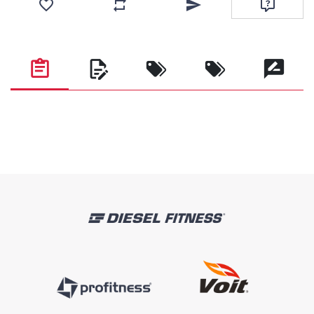
Favorilere ekle
Karşılaştırma listesine ekle
Arkadaşına e-posta ile gönde
Soru sor