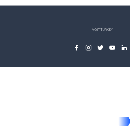
VOIT TURKEY
Facebook
instagram
twitter
youtub
lin