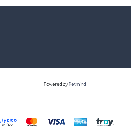
e
kedin
Powered by
Retmind