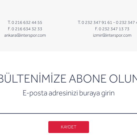
T. 0 216 632 44 55
T. 0 232 347 91 61 -
0 232 347 
F. 0 216 634 32 33
F. 0 232 347 13 73
ankara@interspor.com
izmir@interspor.com
newsletter
BÜLTENİMİZE ABONE OLU
E-posta adresinizi buraya girin
KAYDET