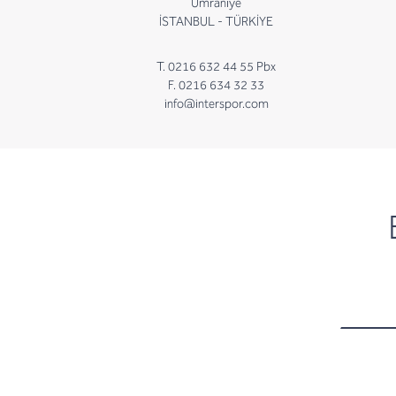
Ümraniye
İSTANBUL - TÜRKİYE
T. 0216 632 44 55 Pbx
F. 0216 634 32 33
info@interspor.com