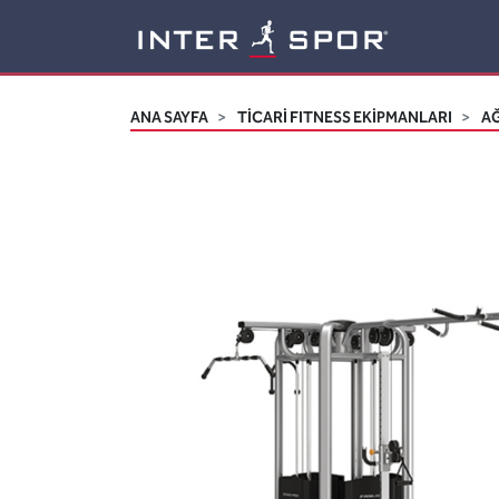
Logo
ANA SAYFA
TİCARİ FITNESS EKİPMANLARI
AĞ