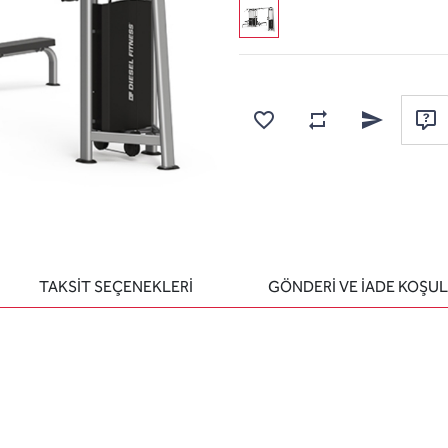
Karşılaştırma listesine
Favorilere ekle
Arkadaşına e
Sor
TAKSİT SEÇENEKLERİ
GÖNDERİ VE İADE KOŞUL