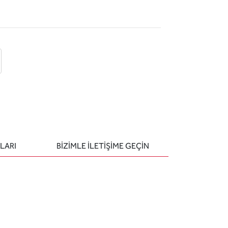
 ekle
-posta ile gönder
u sor
LARI
BIZIMLE ILETIŞIME GEÇIN