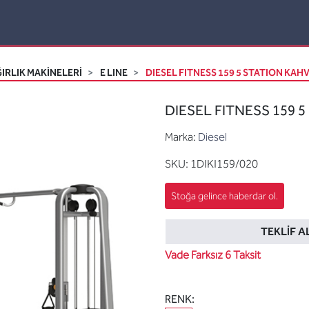
IRLIK MAKİNELERİ
E LINE
DIESEL FITNESS 159 5 STATION KAHV
DIESEL FITNESS 159 5
Marka:
Diesel
SKU:
1DIKI159/020
TEKLIF A
Vade Farksız 6 Taksit
RENK: