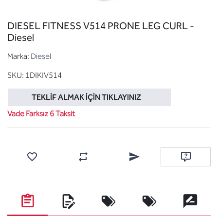
DIESEL FITNESS V514 PRONE LEG CURL -
Diesel
Marka:
Diesel
SKU:
1DIKIV514
TEKLIF ALMAK İÇIN TIKLAYINIZ
Vade Farksız 6 Taksit
Favorilere ekle
Karşılaştırma listesine ekle
Arkadaşına e-posta ile gönde
Soru sor