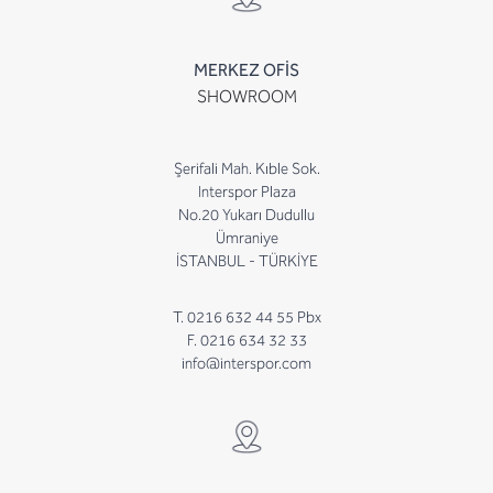
MERKEZ OFİS
SHOWROOM
Şerifali Mah. Kıble Sok.
Interspor Plaza
No.20 Yukarı Dudullu
Ümraniye
İSTANBUL - TÜRKİYE
T. 0216 632 44 55 Pbx
F. 0216 634 32 33
info@interspor.com