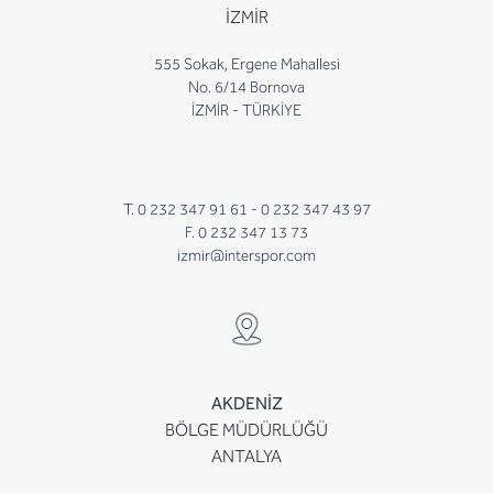
İZMİR
555 Sokak, Ergene Mahallesi
No. 6/14 Bornova
İZMİR - TÜRKİYE
T. 0 232 347 91 61 -
0 232 347 43 97
F. 0 232 347 13 73
izmir@interspor.com
AKDENİZ
BÖLGE MÜDÜRLÜĞÜ
ANTALYA