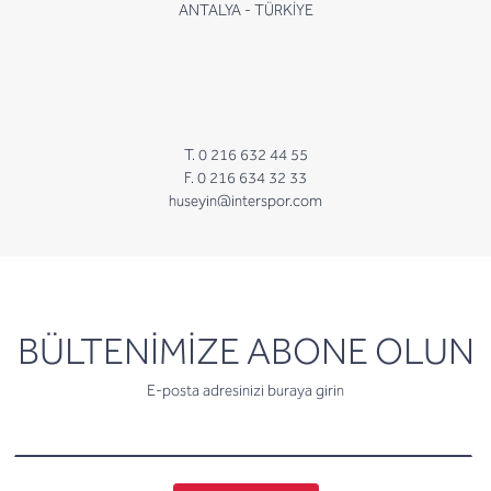
ANTALYA - TÜRKİYE
T. 0 216 632 44 55
F. 0 216 634 32 33
huseyin@interspor.com
newsletter
BÜLTENİMİZE ABONE OLUN
E-posta adresinizi buraya girin