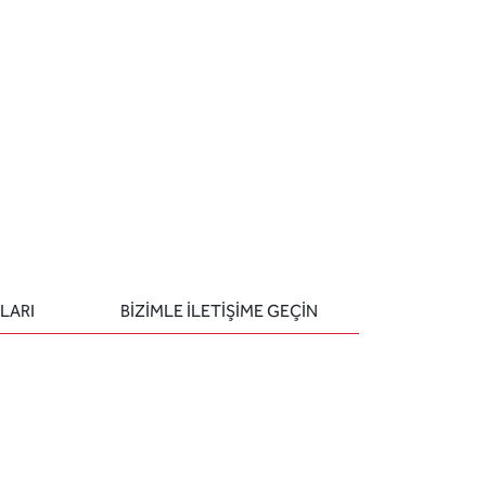
LARI
BIZIMLE ILETIŞIME GEÇIN