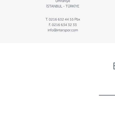
Ümraniye
İSTANBUL - TÜRKİYE
T. 0216 632 44 55 Pbx
F. 0216 634 32 33
info@interspor.com