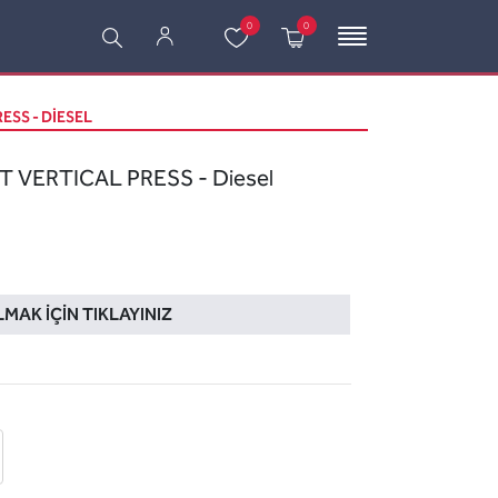
0
0
ESS - DIESEL
 VERTICAL PRESS - Diesel
LMAK İÇIN TIKLAYINIZ
 ekle
-posta ile gönder
u sor