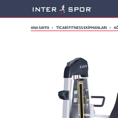
Logo
ANA SAYFA
TİCARİ FITNESS EKİPMANLARI
AĞ