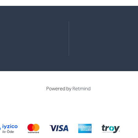
e
kedin
Powered by
Retmind