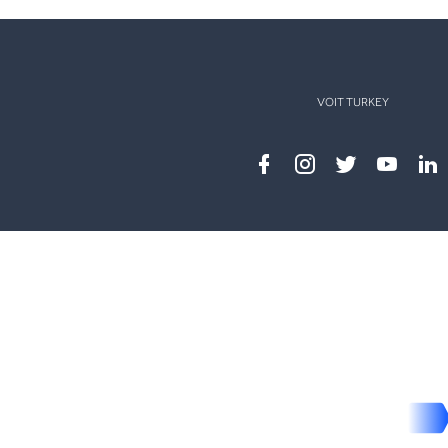
VOIT TURKEY
Facebook
instagram
twitter
youtub
lin