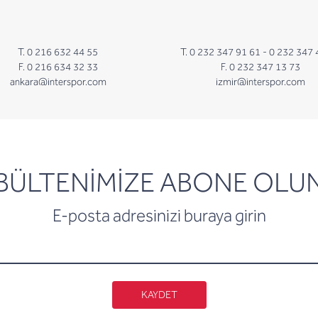
T. 0 216 632 44 55
T. 0 232 347 91 61 -
0 232 347 
F. 0 216 634 32 33
F. 0 232 347 13 73
ankara@interspor.com
izmir@interspor.com
newsletter
BÜLTENİMİZE ABONE OLU
E-posta adresinizi buraya girin
KAYDET