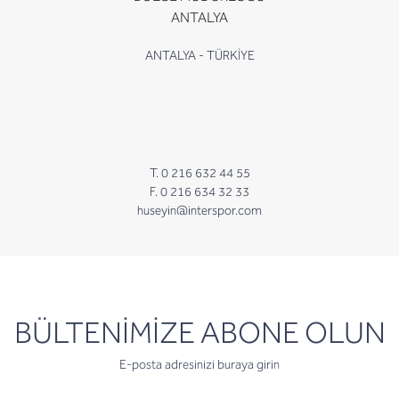
ANTALYA
ANTALYA - TÜRKİYE
T. 0 216 632 44 55
F. 0 216 634 32 33
huseyin@interspor.com
newsletter
BÜLTENİMİZE ABONE OLUN
E-posta adresinizi buraya girin