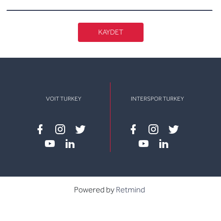
KAYDET
VOIT TURKEY
INTERSPOR TURKEY
Facebook
instagram
twitter
Facebook
instagram
twitter
youtube
linkedin
youtube
linkedin
Powered by
Retmind