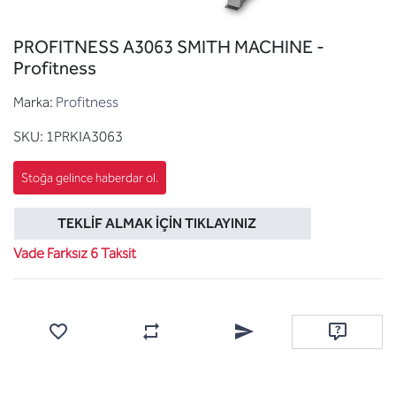
PROFITNESS A3063 SMITH MACHINE -
Profitness
Marka:
Profitness
SKU:
1PRKIA3063
TEKLIF ALMAK İÇIN TIKLAYINIZ
Vade Farksız 6 Taksit
Favorilere ekle
Karşılaştırma listesine ekle
Arkadaşına e-posta ile gönde
Soru sor