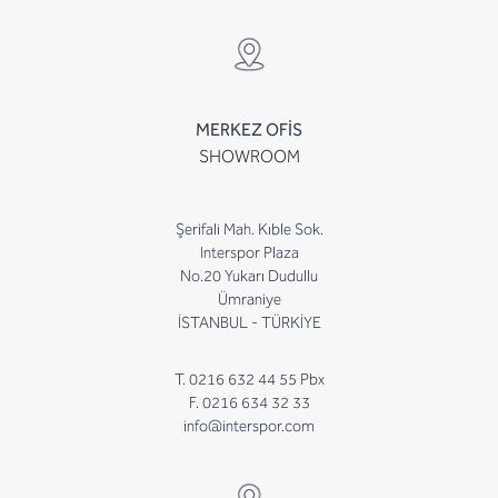
MERKEZ OFİS
SHOWROOM
Şerifali Mah. Kıble Sok.
Interspor Plaza
No.20 Yukarı Dudullu
Ümraniye
İSTANBUL - TÜRKİYE
T. 0216 632 44 55 Pbx
F. 0216 634 32 33
info@interspor.com