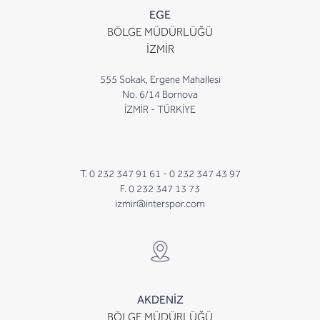
EGE
BÖLGE MÜDÜRLÜĞÜ
İZMİR
555 Sokak, Ergene Mahallesi
No. 6/14 Bornova
İZMİR - TÜRKİYE
T. 0 232 347 91 61 -
0 232 347 43 97
F. 0 232 347 13 73
izmir@interspor.com
AKDENİZ
BÖLGE MÜDÜRLÜĞÜ