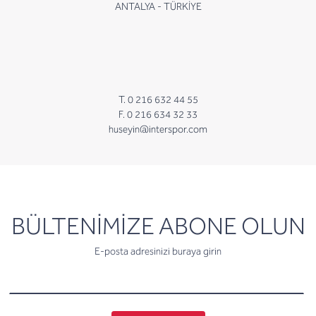
ANTALYA - TÜRKİYE
T. 0 216 632 44 55
F. 0 216 634 32 33
huseyin@interspor.com
newsletter
BÜLTENİMİZE ABONE OLUN
E-posta adresinizi buraya girin