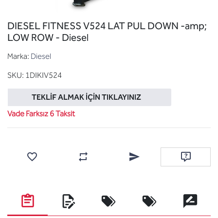
DIESEL FITNESS V524 LAT PUL DOWN -amp;
LOW ROW - Diesel
Marka:
Diesel
SKU:
1DIKIV524
TEKLIF ALMAK İÇIN TIKLAYINIZ
Vade Farksız 6 Taksit
Favorilere ekle
Karşılaştırma listesine ekle
Arkadaşına e-posta ile gönde
Soru sor