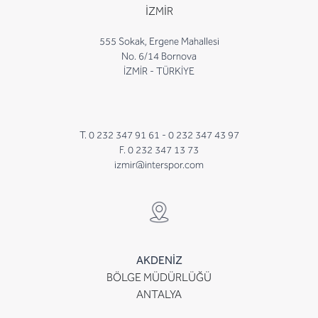
İZMİR
555 Sokak, Ergene Mahallesi
No. 6/14 Bornova
İZMİR - TÜRKİYE
T. 0 232 347 91 61 -
0 232 347 43 97
F. 0 232 347 13 73
izmir@interspor.com
AKDENİZ
BÖLGE MÜDÜRLÜĞÜ
ANTALYA