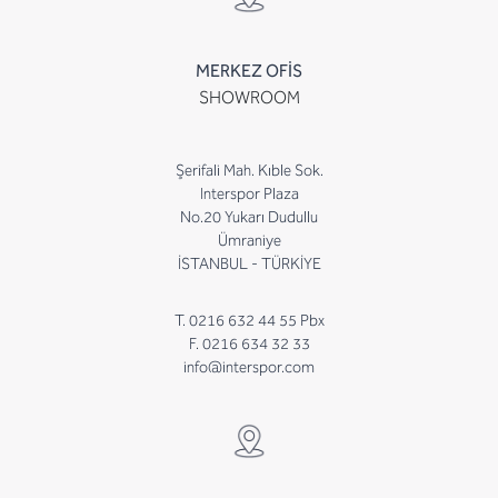
MERKEZ OFİS
SHOWROOM
Şerifali Mah. Kıble Sok.
Interspor Plaza
No.20 Yukarı Dudullu
Ümraniye
İSTANBUL - TÜRKİYE
T. 0216 632 44 55 Pbx
F. 0216 634 32 33
info@interspor.com