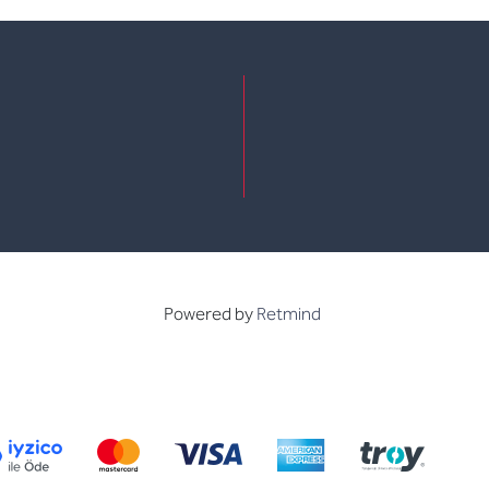
e
kedin
Powered by
Retmind