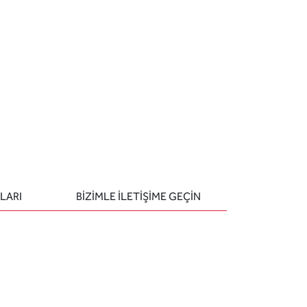
LARI
BIZIMLE ILETIŞIME GEÇIN