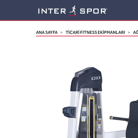
Logo
ANA SAYFA
TİCARİ FITNESS EKİPMANLARI
AĞ