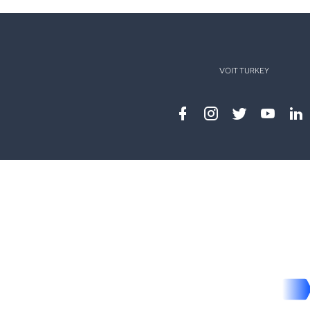
VOIT TURKEY
Facebook
instagram
twitter
youtub
lin