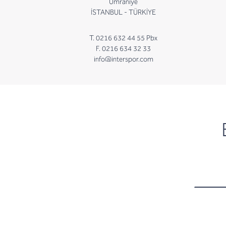
Ümraniye
İSTANBUL - TÜRKİYE
T. 0216 632 44 55 Pbx
F. 0216 634 32 33
info@interspor.com