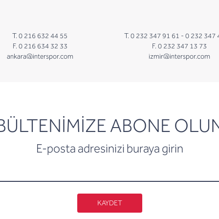
T. 0 216 632 44 55
T. 0 232 347 91 61 -
0 232 347 
F. 0 216 634 32 33
F. 0 232 347 13 73
ankara@interspor.com
izmir@interspor.com
newsletter
BÜLTENİMİZE ABONE OLU
E-posta adresinizi buraya girin
KAYDET