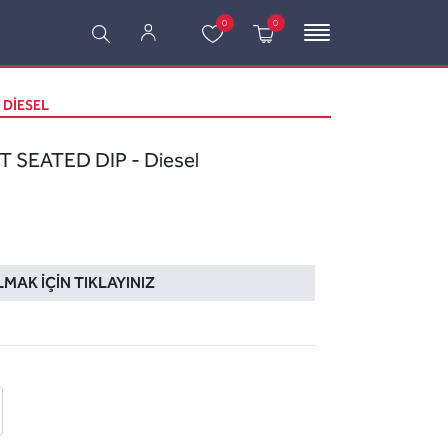
0
0
 DIESEL
 SEATED DIP - Diesel
LMAK İÇIN TIKLAYINIZ
 ekle
-posta ile gönder
u sor