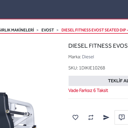
IRLIK MAKİNELERİ
EVOST
DIESEL FITNESS EVOST SEATED DIP -
DIESEL FITNESS EVOST
Marka:
Diesel
SKU:
1DIKIE1026B
TEKLIF A
Vade Farksız 6 Taksit
Karşılaştırma listesine
Favorilere ekle
Arkadaşına e
Sor