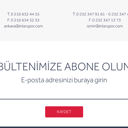
T. 0 216 632 44 55
T. 0 232 347 91 61 -
0 232 347 
F. 0 216 634 32 33
F. 0 232 347 13 73
ankara@interspor.com
izmir@interspor.com
newsletter
BÜLTENİMİZE ABONE OLU
E-posta adresinizi buraya girin
KAYDET