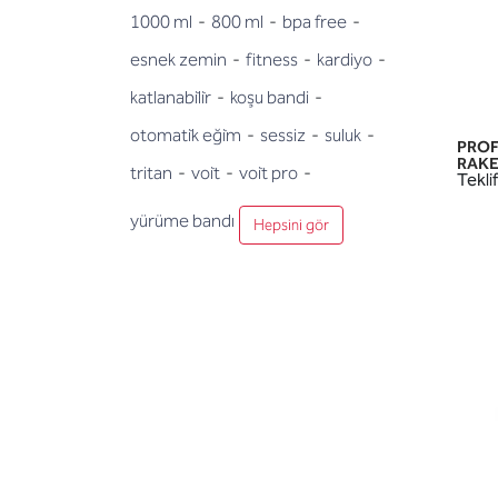
1000 ml
-
800 ml
-
bpa free
-
esnek zemin
-
fitness
-
kardiyo
-
katlanabi̇li̇r
-
koşu bandi
-
otomati̇k eği̇m
-
sessiz
-
suluk
-
PROF
RAKET
tritan
-
voi̇t
-
voi̇t pro
-
Teklif
yürüme bandı
Hepsini gör