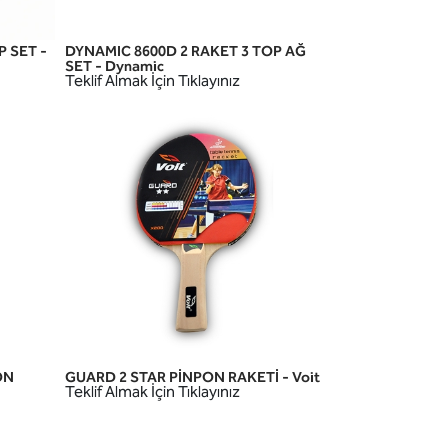
P SET -
DYNAMIC 8600D 2 RAKET 3 TOP AĞ
HIZLI GÖRÜNÜM
SET - Dynamic
Teklif Almak İçin Tıklayınız
ON
GUARD 2 STAR PİNPON RAKETİ - Voit
HIZLI GÖRÜNÜM
Teklif Almak İçin Tıklayınız