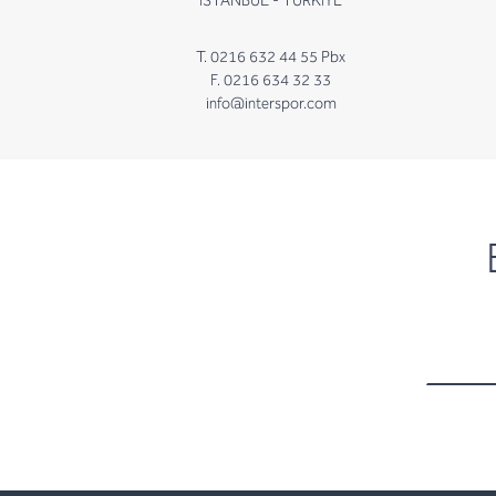
İSTANBUL - TÜRKİYE
T. 0216 632 44 55 Pbx
F. 0216 634 32 33
info@interspor.com