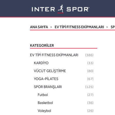
Logo
ANA SAYFA
EV TİPİ FITNESS EKİPMANLARI
SP
KATEGORILER
EV TİPİ FITNESS EKİPMANLARI
(386)
KARDİYO
(33)
VÜCUT GELİŞTİRME
(80)
YOGA-PİLATES
(67)
SPOR BRANŞLARI
(125)
Futbol
(27)
Basketbol
(36)
Voleybol
(26)