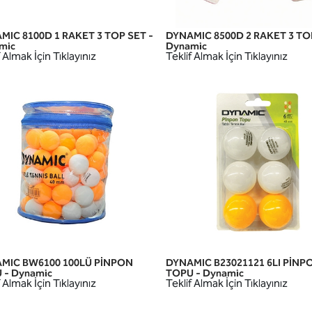
MIC 8100D 1 RAKET 3 TOP SET -
DYNAMIC 8500D 2 RAKET 3 TO
HIZLI GÖRÜNÜM
HIZLI GÖRÜNÜM
mic
Dynamic
 Almak İçin Tıklayınız
Teklif Almak İçin Tıklayınız
MIC BW6100 100LÜ PİNPON
DYNAMIC B23021121 6LI PİNP
HIZLI GÖRÜNÜM
HIZLI GÖRÜNÜM
 - Dynamic
TOPU - Dynamic
 Almak İçin Tıklayınız
Teklif Almak İçin Tıklayınız