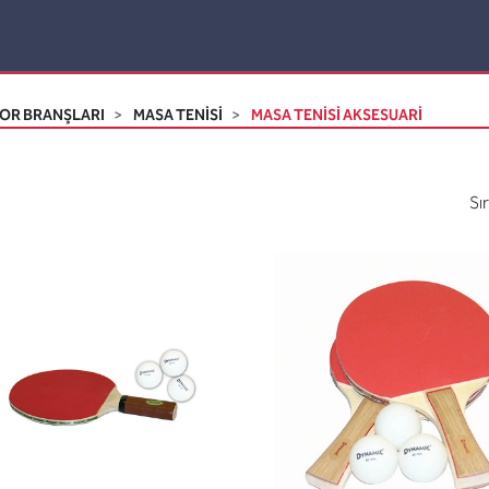
OR BRANŞLARI
MASA TENISI
MASA TENISI AKSESUARI
Sı