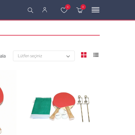
0
0
viewmode grid
viewmode l
rala