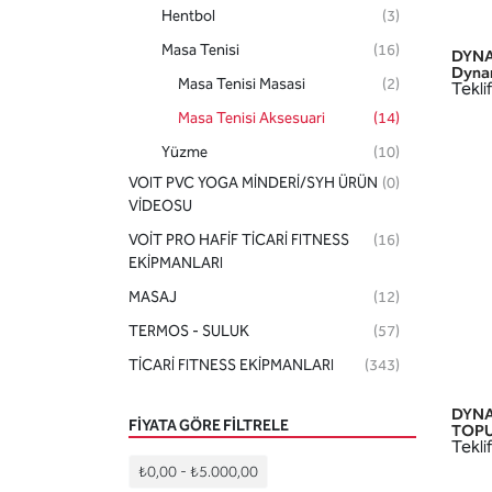
Hentbol
(3)
Masa Tenisi
(16)
DYNA
Dyna
Masa Tenisi Masasi
(2)
Teklif
Masa Tenisi Aksesuari
(14)
Yüzme
(10)
VOIT PVC YOGA MİNDERİ/SYH ÜRÜN
(0)
Bedminton
(4)
VİDEOSU
Beyzbol
(8)
VOİT PRO HAFİF TİCARİ FITNESS
(16)
Boks Torbasi
(1)
EKİPMANLARI
AKSESUARLAR
(70)
MASAJ
(12)
HOBİ-SAĞLIK ÜRÜNLERİ
(29)
TERMOS - SULUK
(57)
TİCARİ FITNESS EKİPMANLARI
(343)
DYNA
FIYATA GÖRE FILTRELE
TOPU
Teklif
₺0,00
-
₺5.000,00