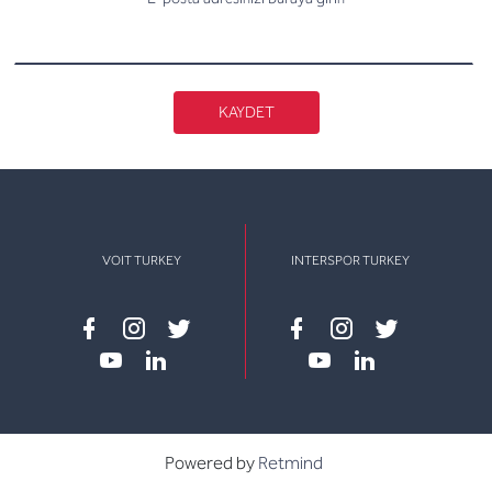
KAYDET
VOIT TURKEY
INTERSPOR TURKEY
Facebook
instagram
twitter
Facebook
instagram
twitter
youtube
linkedin
youtube
linkedin
Powered by
Retmind