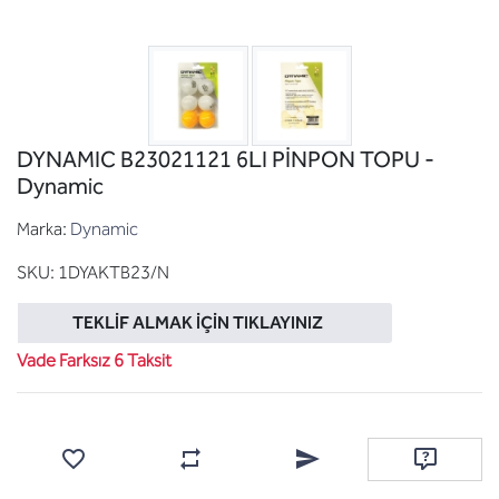
DYNAMIC B23021121 6LI PİNPON TOPU -
Dynamic
Marka:
Dynamic
SKU:
1DYAKTB23/N
TEKLIF ALMAK İÇIN TIKLAYINIZ
Vade Farksız 6 Taksit
Favorilere ekle
Karşılaştırma listesine ekle
Arkadaşına e-posta ile gönde
Soru sor