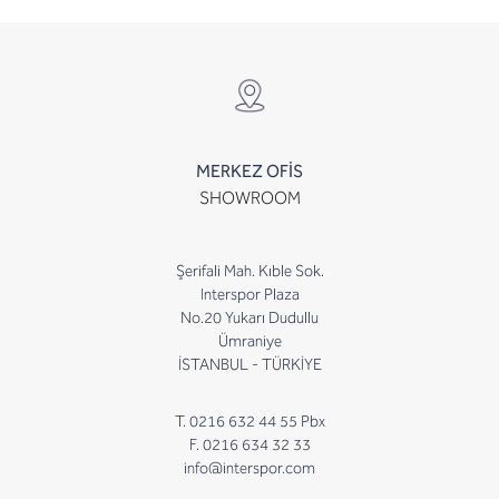
MERKEZ OFİS
SHOWROOM
Şerifali Mah. Kıble Sok.
Interspor Plaza
No.20 Yukarı Dudullu
Ümraniye
İSTANBUL - TÜRKİYE
T. 0216 632 44 55 Pbx
F. 0216 634 32 33
info@interspor.com