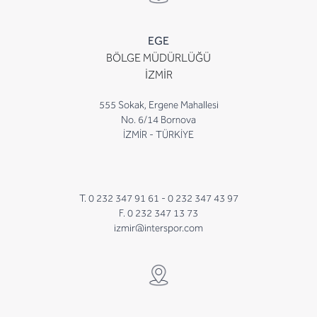
EGE
BÖLGE MÜDÜRLÜĞÜ
İZMİR
555 Sokak, Ergene Mahallesi
No. 6/14 Bornova
İZMİR - TÜRKİYE
T. 0 232 347 91 61 -
0 232 347 43 97
F. 0 232 347 13 73
izmir@interspor.com