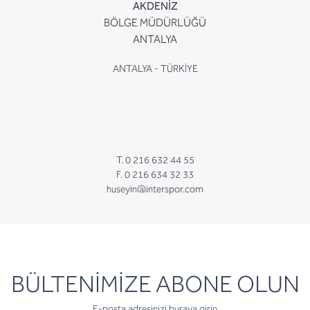
AKDENİZ
BÖLGE MÜDÜRLÜĞÜ
ANTALYA
ANTALYA - TÜRKİYE
T. 0 216 632 44 55
F. 0 216 634 32 33
huseyin@interspor.com
newsletter
BÜLTENİMİZE ABONE OLUN
E-posta adresinizi buraya girin