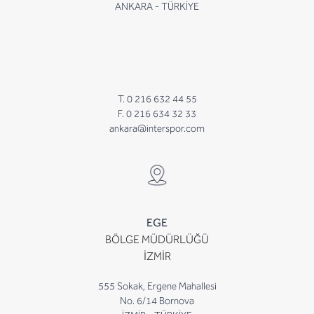
ANKARA - TÜRKİYE
T. 0 216 632 44 55
F. 0 216 634 32 33
ankara@interspor.com
EGE
BÖLGE MÜDÜRLÜĞÜ
İZMİR
555 Sokak, Ergene Mahallesi
No. 6/14 Bornova