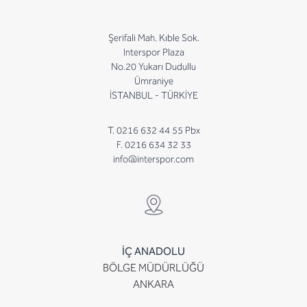
Şerifali Mah. Kıble Sok.
Interspor Plaza
No.20 Yukarı Dudullu
Ümraniye
İSTANBUL - TÜRKİYE
T. 0216 632 44 55 Pbx
F. 0216 634 32 33
info@interspor.com
İÇ ANADOLU
BÖLGE MÜDÜRLÜĞÜ
ANKARA