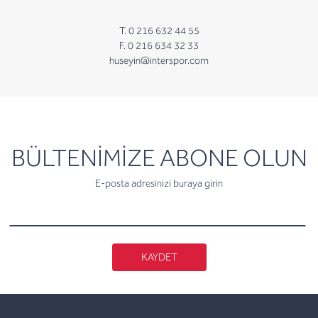
T. 0 216 632 44 55
F. 0 216 634 32 33
huseyin@interspor.com
newsletter
BÜLTENİMİZE ABONE OLUN
E-posta adresinizi buraya girin
KAYDET