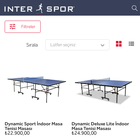
Logo
Filtreler
view
v
Sırala
Dynamic Sport İndoor Masa
Dynamic Deluxe Lite İndoor
Tenisi Masası
Masa Tenisi Masası
₺22.900,00
₺24.900,00