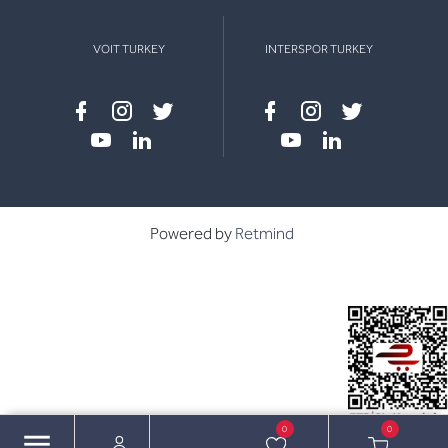
VOIT TURKEY
INTERSPOR TURKEY
Facebook
instagram
twitter
Facebook
instagram
twitter
youtube
linkedin
youtube
linkedin
Powered by
Retmind
0
0