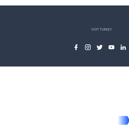
VOIT TURKEY
Facebook
instagram
twitter
youtub
lin