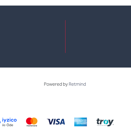
e
kedin
Powered by
Retmind