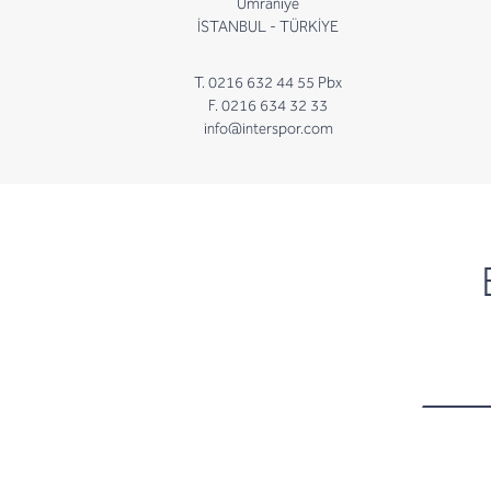
Ümraniye
İSTANBUL - TÜRKİYE
T. 0216 632 44 55 Pbx
F. 0216 634 32 33
info@interspor.com