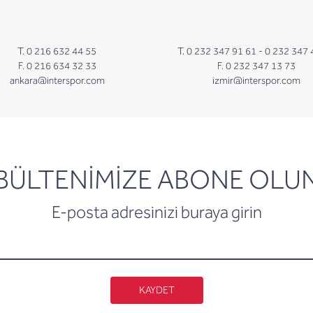
T. 0 216 632 44 55
T. 0 232 347 91 61 -
0 232 347 
F. 0 216 634 32 33
F. 0 232 347 13 73
ankara@interspor.com
izmir@interspor.com
newsletter
BÜLTENİMİZE ABONE OLU
E-posta adresinizi buraya girin
KAYDET