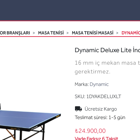
OR BRANŞLARI
MASA TENISI
MASA TENISI MASASI
DYNAMIC
Dynamic Deluxe Lite İn
16 mm iç mekan masa te
gerektirmez.
Marka:
Dynamic
SKU:
1DYAKDELUXLT
Ücretsiz Kargo
Teslimat süresi:
1-5 gün
₺24.900,00
Vade Farksız 6 Taksit