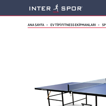
Logo
ANA SAYFA
EV TİPİ FITNESS EKİPMANLARI
SP