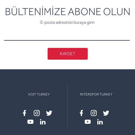
newsletter
BÜLTENİMİZE ABONE OLUN
E-posta adresinizi buraya girin
KAYDET
VOIT TURKEY
INTERSPOR TURKEY
Facebook
instagram
twitter
Facebook
instagram
twitter
youtube
linkedin
youtube
linkedin