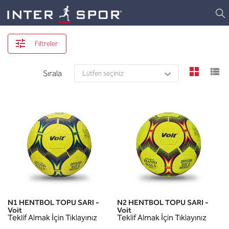
Logo
Filtreler
view
v
Sırala
N1 HENTBOL TOPU SARI -
N2 HENTBOL TOPU SARI -
Voit
Voit
Teklif Almak İçin Tıklayınız
Teklif Almak İçin Tıklayınız