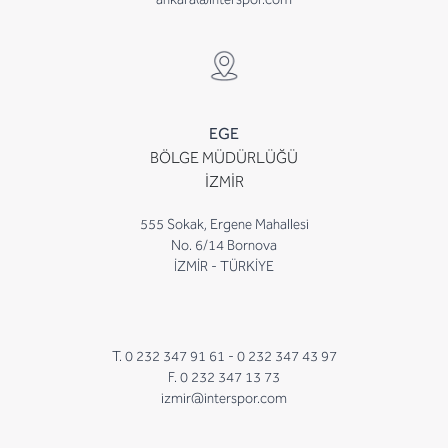
EGE
BÖLGE MÜDÜRLÜĞÜ
İZMİR
555 Sokak, Ergene Mahallesi
No. 6/14 Bornova
İZMİR - TÜRKİYE
T. 0 232 347 91 61 -
0 232 347 43 97
F. 0 232 347 13 73
izmir@interspor.com