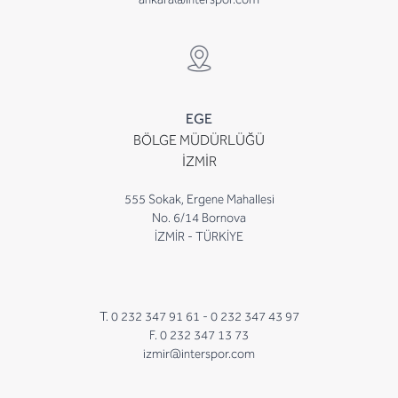
EGE
BÖLGE MÜDÜRLÜĞÜ
İZMİR
555 Sokak, Ergene Mahallesi
No. 6/14 Bornova
İZMİR - TÜRKİYE
T. 0 232 347 91 61 -
0 232 347 43 97
F. 0 232 347 13 73
izmir@interspor.com