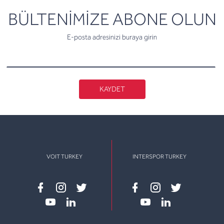
newsletter
BÜLTENİMİZE ABONE OLUN
E-posta adresinizi buraya girin
KAYDET
VOIT TURKEY
INTERSPOR TURKEY
Facebook
instagram
twitter
Facebook
instagram
twitter
youtube
linkedin
youtube
linkedin