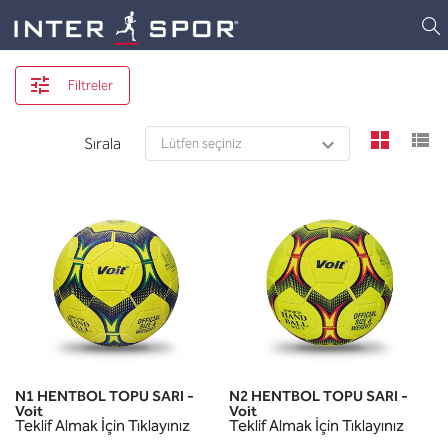
Logo
Filtreler
view
v
Sırala
N1 HENTBOL TOPU SARI -
N2 HENTBOL TOPU SARI -
Voit
Voit
Teklif Almak İçin Tıklayınız
Teklif Almak İçin Tıklayınız