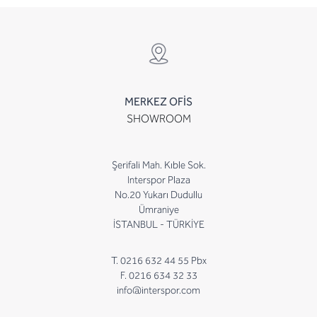
MERKEZ OFİS
SHOWROOM
Şerifali Mah. Kıble Sok.
Interspor Plaza
No.20 Yukarı Dudullu
Ümraniye
İSTANBUL - TÜRKİYE
T. 0216 632 44 55 Pbx
F. 0216 634 32 33
info@interspor.com