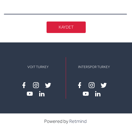
KAYDET
VOIT TURKEY
INTERSPOR TURKEY
Facebook
instagram
twitter
Facebook
instagram
twitter
youtube
linkedin
youtube
linkedin
Powered by
Retmind