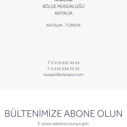
BÖLGE MÜDÜRLÜĞÜ
ANTALYA
ANTALYA - TÜRKİYE
T. 0 216 632 44 55
F. 0 216 634 32 33
huseyin@interspor.com
newsletter
BÜLTENİMİZE ABONE OLUN
E-posta adresinizi buraya girin