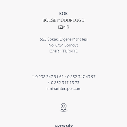
EGE
BÖLGE MÜDÜRLÜĞÜ
İZMİR
555 Sokak, Ergene Mahallesi
No. 6/14 Bornova
İZMİR - TÜRKİYE
T. 0 232 347 91 61 -
0 232 347 43 97
F. 0 232 347 13 73
izmir@interspor.com
AKDENİZ