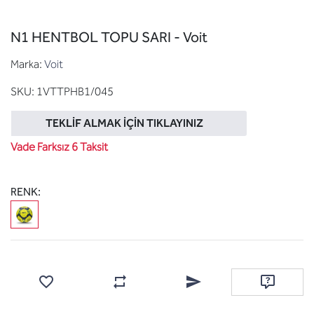
N1 HENTBOL TOPU SARI - Voit
Marka:
Voit
SKU:
1VTTPHB1/045
TEKLIF ALMAK İÇIN TIKLAYINIZ
Vade Farksız 6 Taksit
RENK:
Favorilere ekle
Karşılaştırma listesine ekle
Arkadaşına e-posta ile gönde
Soru sor