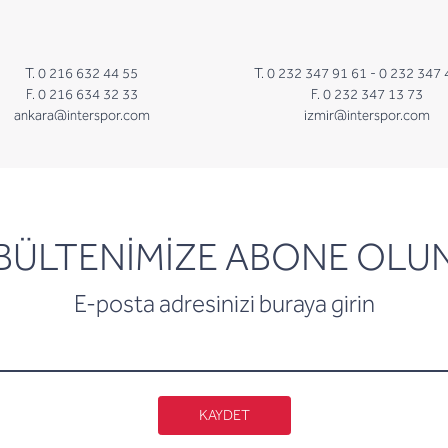
T. 0 216 632 44 55
T. 0 232 347 91 61 -
0 232 347 
F. 0 216 634 32 33
F. 0 232 347 13 73
ankara@interspor.com
izmir@interspor.com
newsletter
BÜLTENİMİZE ABONE OLU
E-posta adresinizi buraya girin
KAYDET