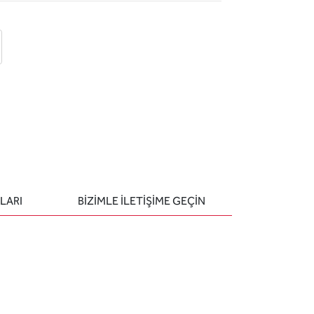
 ekle
-posta ile gönder
u sor
LARI
BIZIMLE ILETIŞIME GEÇIN