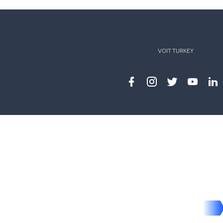
VOIT TURKEY
Facebook
instagram
twitter
youtub
lin