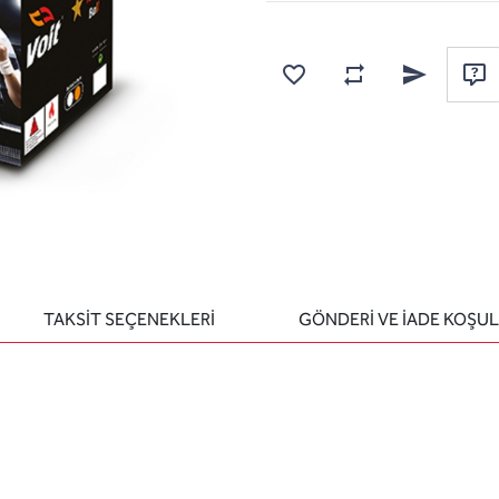
Karşılaştırma listesine
Favorilere ekle
Arkadaşına e
Sor
TAKSİT SEÇENEKLERİ
GÖNDERİ VE İADE KOŞUL