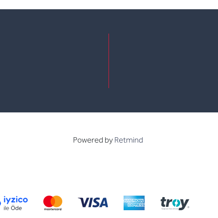
e
kedin
Powered by
Retmind