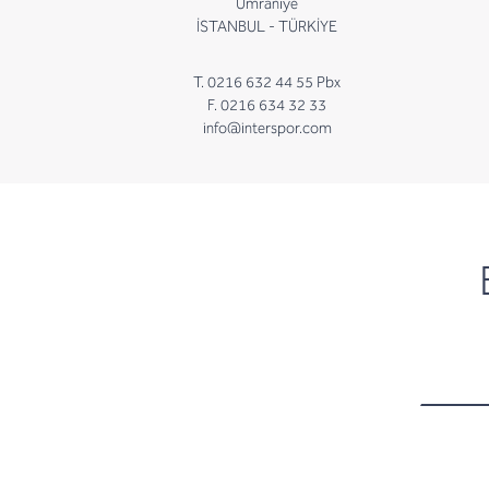
Ümraniye
İSTANBUL - TÜRKİYE
T. 0216 632 44 55 Pbx
F. 0216 634 32 33
info@interspor.com