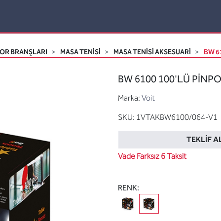
OR BRANŞLARI
MASA TENISI
MASA TENISI AKSESUARI
BW 6
BW 6100 100'LÜ PİNPO
Marka:
Voit
SKU:
1VTAKBW6100/064-V1
TEKLIF A
Vade Farksız 6 Taksit
RENK: