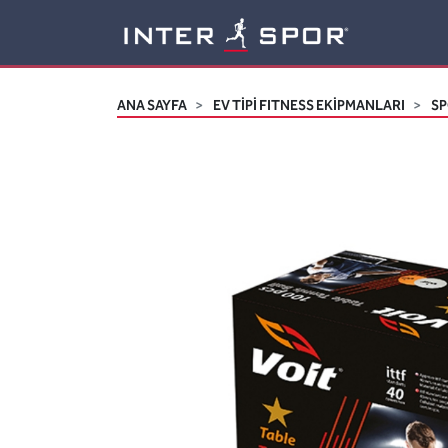
Logo
ANA SAYFA
EV TİPİ FITNESS EKİPMANLARI
SP