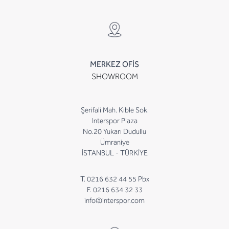
MERKEZ OFİS
SHOWROOM
Şerifali Mah. Kıble Sok.
Interspor Plaza
No.20 Yukarı Dudullu
Ümraniye
İSTANBUL - TÜRKİYE
T. 0216 632 44 55 Pbx
F. 0216 634 32 33
info@interspor.com