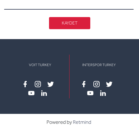
KAYDET
VOIT TURKEY
INTERSPOR TURKEY
Facebook
instagram
twitter
Facebook
instagram
twitter
youtube
linkedin
youtube
linkedin
Powered by
Retmind