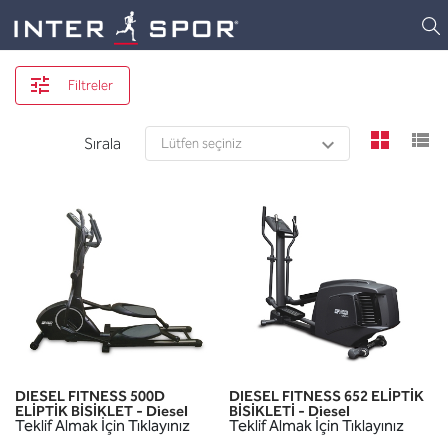
Logo
Filtreler
view
v
Sırala
DIESEL FITNESS 500D
DIESEL FITNESS 652 ELİPTİK
ELİPTİK BİSİKLET - Diesel
BİSİKLETİ - Diesel
Teklif Almak İçin Tıklayınız
Teklif Almak İçin Tıklayınız