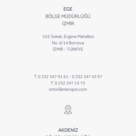
EGE
BÖLGE MÜDÜRLÜĞÜ
İZMİR
555 Sokak, Ergene Mahallesi
No. 6/14 Bornova
İZMİR - TÜRKİYE
T. 0 232 347 91 61 -
0 232 347 43 97
F. 0 232 347 13 73
izmir@interspor.com
AKDENİZ