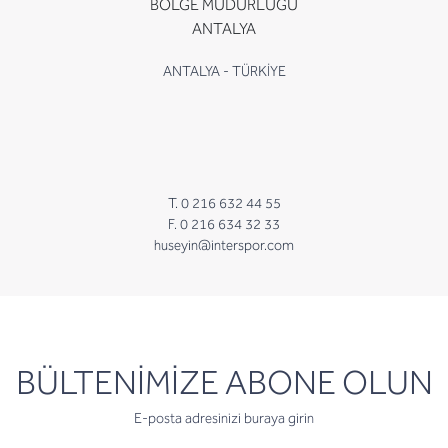
BÖLGE MÜDÜRLÜĞÜ
ANTALYA
ANTALYA - TÜRKİYE
T. 0 216 632 44 55
F. 0 216 634 32 33
huseyin@interspor.com
newsletter
BÜLTENİMİZE ABONE OLUN
E-posta adresinizi buraya girin