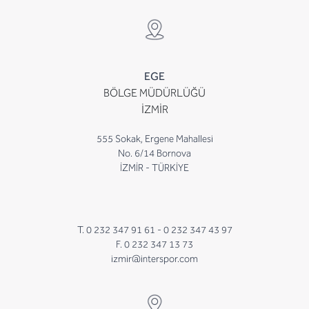
EGE
BÖLGE MÜDÜRLÜĞÜ
İZMİR
555 Sokak, Ergene Mahallesi
No. 6/14 Bornova
İZMİR - TÜRKİYE
T. 0 232 347 91 61 -
0 232 347 43 97
F. 0 232 347 13 73
izmir@interspor.com