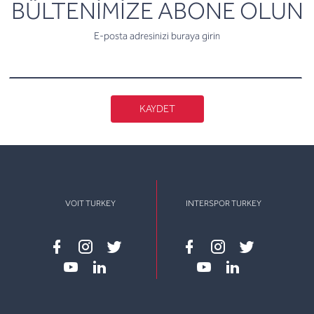
newsletter
BÜLTENİMİZE ABONE OLUN
E-posta adresinizi buraya girin
KAYDET
VOIT TURKEY
INTERSPOR TURKEY
Facebook
instagram
twitter
Facebook
instagram
twitter
youtube
linkedin
youtube
linkedin