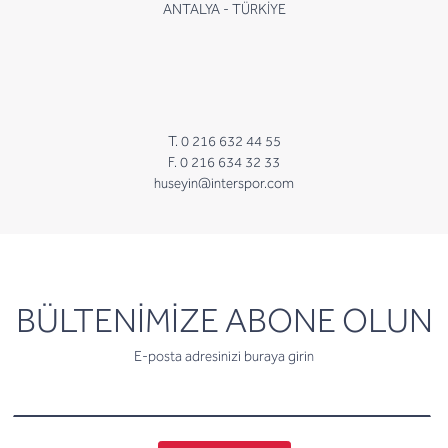
ANTALYA - TÜRKİYE
T. 0 216 632 44 55
F. 0 216 634 32 33
huseyin@interspor.com
newsletter
BÜLTENİMİZE ABONE OLUN
E-posta adresinizi buraya girin