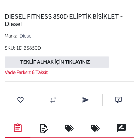
DIESEL FITNESS 850D ELİPTİK BİSİKLET -
Diesel
Marka:
Diesel
SKU:
1DIBS850D
TEKLIF ALMAK İÇIN TIKLAYINIZ
Vade Farksız 6 Taksit
Favorilere ekle
Karşılaştırma listesine ekle
Arkadaşına e-posta ile gönde
Soru sor