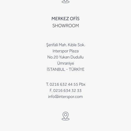
MERKEZ OFİS
SHOWROOM
Şerifali Mah. Kıble Sok.
Interspor Plaza
No.20 Yukarı Dudullu
Ümraniye
İSTANBUL - TÜRKİYE
T. 0216 632 44 55 Pbx
F. 0216 634 32 33
info@interspor.com