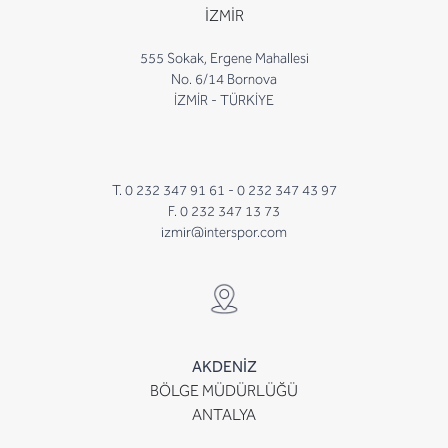
İZMİR
555 Sokak, Ergene Mahallesi
No. 6/14 Bornova
İZMİR - TÜRKİYE
T. 0 232 347 91 61 -
0 232 347 43 97
F. 0 232 347 13 73
izmir@interspor.com
AKDENİZ
BÖLGE MÜDÜRLÜĞÜ
ANTALYA