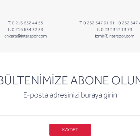
T. 0 216 632 44 55
T. 0 232 347 91 61 -
0 232 347 
F. 0 216 634 32 33
F. 0 232 347 13 73
ankara@interspor.com
izmir@interspor.com
newsletter
BÜLTENİMİZE ABONE OLU
E-posta adresinizi buraya girin
KAYDET