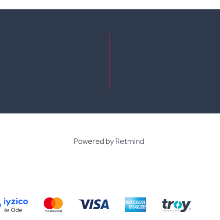
e
kedin
Powered by
Retmind