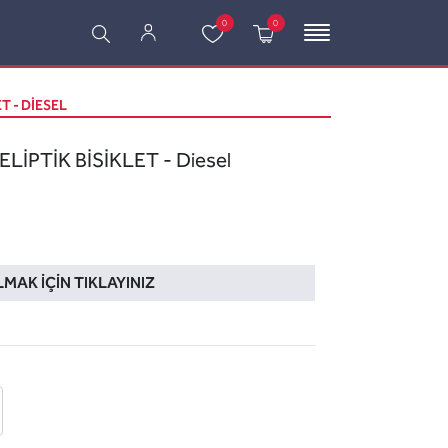
0
0
T - DIESEL
LİPTİK BİSİKLET - Diesel
LMAK İÇIN TIKLAYINIZ
 ekle
-posta ile gönder
u sor