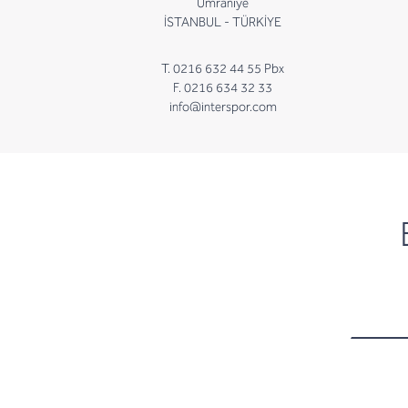
Ümraniye
İSTANBUL - TÜRKİYE
T. 0216 632 44 55 Pbx
F. 0216 634 32 33
info@interspor.com