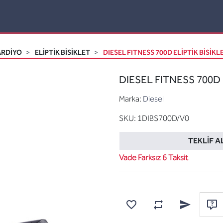
ARDİYO
ELIPTIK BISIKLET
DIESEL FITNESS 700D ELİPTİK BİSİKLE
DIESEL FITNESS 700D E
Marka:
Diesel
SKU:
1DIBS700D/V0
TEKLIF A
Vade Farksız 6 Taksit
Karşılaştırma listesine
Favorilere ekle
Arkadaşına e
Sor