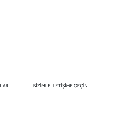
LARI
BIZIMLE ILETIŞIME GEÇIN