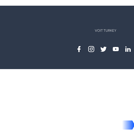
VOIT TURKEY
Facebook
instagram
twitter
youtub
lin