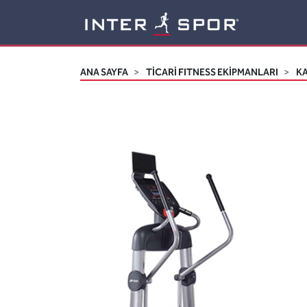
Logo
ANA SAYFA
TİCARİ FITNESS EKİPMANLARI
K