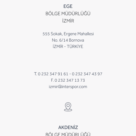
EGE
BÖLGE MÜDÜRLÜĞÜ
İZMİR
555 Sokak, Ergene Mahallesi
No. 6/14 Bornova
İZMİR - TÜRKİYE
T. 0 232 347 91 61 -
0 232 347 43 97
F. 0 232 347 13 73
izmir@interspor.com
AKDENİZ
BÖLGE MÜDÜRLÜĞÜ