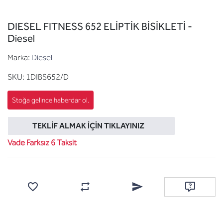
DIESEL FITNESS 652 ELİPTİK BİSİKLETİ -
Diesel
Marka:
Diesel
SKU:
1DIBS652/D
TEKLIF ALMAK İÇIN TIKLAYINIZ
Vade Farksız 6 Taksit
Favorilere ekle
Karşılaştırma listesine ekle
Arkadaşına e-posta ile gönde
Soru sor