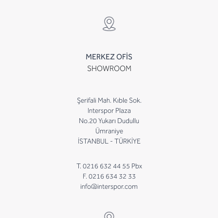
MERKEZ OFİS
SHOWROOM
Şerifali Mah. Kıble Sok.
Interspor Plaza
No.20 Yukarı Dudullu
Ümraniye
İSTANBUL - TÜRKİYE
T. 0216 632 44 55 Pbx
F. 0216 634 32 33
info@interspor.com