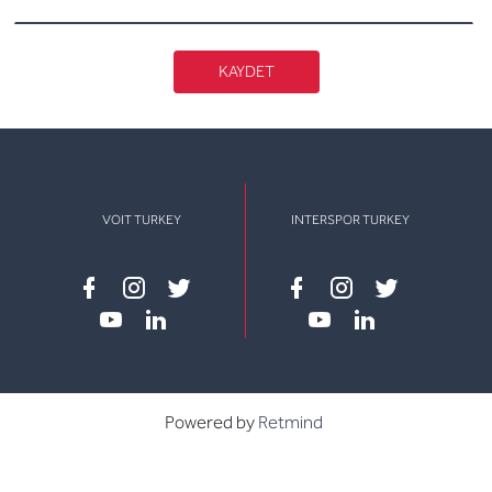
KAYDET
VOIT TURKEY
INTERSPOR TURKEY
Facebook
instagram
twitter
Facebook
instagram
twitter
youtube
linkedin
youtube
linkedin
Powered by
Retmind