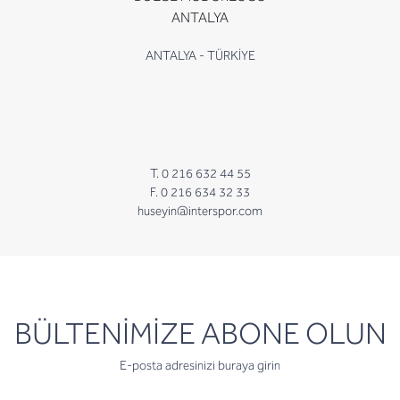
ANTALYA
ANTALYA - TÜRKİYE
T. 0 216 632 44 55
F. 0 216 634 32 33
huseyin@interspor.com
newsletter
BÜLTENİMİZE ABONE OLUN
E-posta adresinizi buraya girin